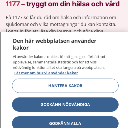
1177
–
tryggt om din hälsa och vård
På 1177.se får du råd om hälsa och information om
sjukdomar och vilka mottagningar du kan kontakta.
Logga in för att läsa din journal och göra dina
vårdärenden. Ring telefonnummer 1177 för
Den här webbplatsen använder
sjukvårdsrådgivning dygnet runt.
kakor
1177 ger dig råd när du vill må bättre.
Vi använder kakor, cookies, för att ge dig en förbättrad
upplevelse, sammanställa statistik och för att viss
nödvändig funktionalitet ska fungera på webbplatsen.
Läs mer om hur vi använder kakor
HANTERA KAKOR
Visa inn
1177 på flera språk
Visa inn
GODKÄNN NÖDVÄNDIGA
Om 1177
Visa inn
Kontakt
GODKÄNN ALLA