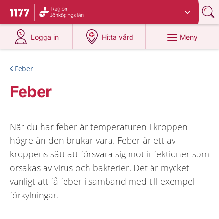
Du har valt region
Jönköpings län
.
Till startsidan för 1177
på 1177.se
på 1177.se
Meny
Logga in
Hitta vård
Feber
Feber
När du har feber är temperaturen i kroppen
högre än den brukar vara. Feber är ett av
kroppens sätt att försvara sig mot infektioner som
orsakas av virus och bakterier. Det är mycket
vanligt att få feber i samband med till exempel
förkylningar.