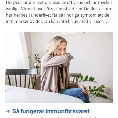
Herpes i underlivet orsakas av ett virus och är mycket
vanligt. Viruset överförs främst vid sex. De flesta som
har herpes i underlivet får så lindriga symtom att de
inte märker av det. Du kan inte bli av med viruset
men det finns läkemedel som kan lindra om du har
besvär.
Så fungerar immunförsvaret