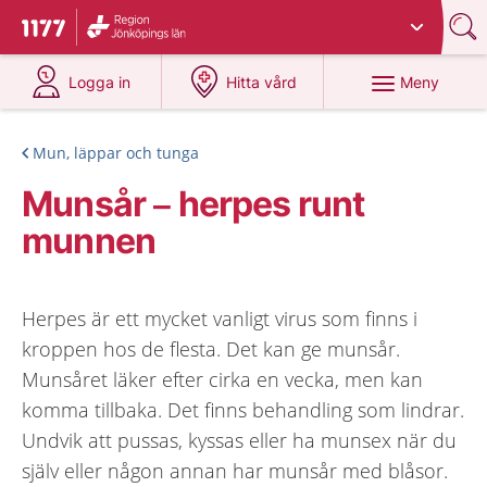
Du har valt region
Jönköpings län
.
Till startsidan för 1177
på 1177.se
på 1177.se
Meny
Logga in
Hitta vård
Mun, läppar och tunga
Munsår – herpes runt
munnen
Herpes är ett mycket vanligt virus som finns i
kroppen hos de flesta. Det kan ge munsår.
Munsåret läker efter cirka en vecka, men kan
komma tillbaka. Det finns behandling som lindrar.
Undvik att pussas, kyssas eller ha munsex när du
själv eller någon annan har munsår med blåsor.