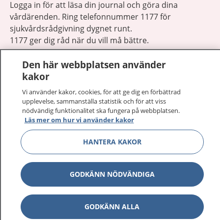
Logga in för att läsa din journal och göra dina
vårdärenden. Ring telefonnummer 1177 för
sjukvårdsrådgivning dygnet runt.
1177 ger dig råd när du vill må bättre.
Den här webbplatsen använder
kakor
Vi använder kakor, cookies, för att ge dig en förbättrad
upplevelse, sammanställa statistik och för att viss
Visa inn
1177 på flera språk
nödvändig funktionalitet ska fungera på webbplatsen.
Läs mer om hur vi använder kakor
Visa inn
Om 1177
HANTERA KAKOR
Visa inn
Kontakt
GODKÄNN NÖDVÄNDIGA
Behandling av personuppgifter
GODKÄNN ALLA