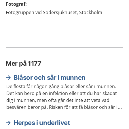
Fotograf
:
Fotogruppen vid Södersjukhuset, Stockholm
Mer på 1177
Blåsor och sår i munnen
De flesta får någon gång blåsor eller sår i munnen.
Det kan bero på en infektion eller att du har skadat
dig i munnen, men ofta går det inte att veta vad
besvären beror på. Risken för att få blåsor och sår i
munnen ökar om du har muntorrhet under en längre
tid eller använder vissa läkemedel.
Herpes i underlivet