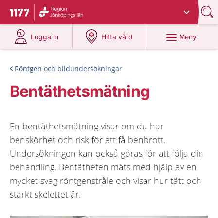
Du har valt region
Jönköpings län
.
Till startsidan för 1177
på 1177.se
på 1177.se
Meny
Logga in
Hitta vård
Röntgen och bildundersökningar
Bentäthetsmätning
En bentäthetsmätning visar om du har
benskörhet och risk för att få benbrott.
Undersökningen kan också göras för att följa din
behandling. Bentätheten mäts med hjälp av en
mycket svag röntgenstråle och visar hur tätt och
starkt skelettet är.