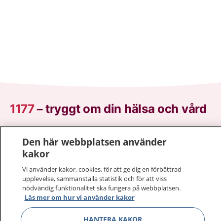
1177
–
tryggt om din hälsa och vård
På 1177.se får du råd om hälsa och information om
Den här webbplatsen använder
sjukdomar och vilka mottagningar du kan kontakta.
kakor
Logga in för att läsa din journal och göra dina
vårdärenden. Ring telefonnummer 1177 för
Vi använder kakor, cookies, för att ge dig en förbättrad
sjukvårdsrådgivning dygnet runt.
upplevelse, sammanställa statistik och för att viss
nödvändig funktionalitet ska fungera på webbplatsen.
1177 ger dig råd när du vill må bättre.
Läs mer om hur vi använder kakor
HANTERA KAKOR