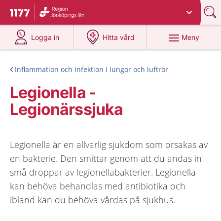
Du har valt region
Jönköpings län
.
Till startsidan för 1177
på 1177.se
på 1177.se
Meny
Logga in
Hitta vård
Inflammation och infektion i lungor och luftrör
Legionella -
Legionärssjuka
Legionella är en allvarlig sjukdom som orsakas av
en bakterie. Den smittar genom att du andas in
små droppar av legionellabakterier. Legionella
kan behöva behandlas med antibiotika och
ibland kan du behöva vårdas på sjukhus.