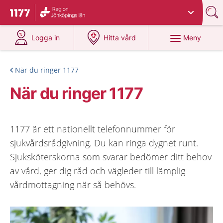
Du har valt region
Jönköpings län
.
Till startsidan för 1177
på 1177.se
på 1177.se
Meny
Logga in
Hitta vård
När du ringer 1177
När du ringer 1177
1177 är ett nationellt telefonnummer för
sjukvårdsrådgivning. Du kan ringa dygnet runt.
Sjuksköterskorna som svarar bedömer ditt behov
av vård, ger dig råd och vägleder till lämplig
vårdmottagning när så behövs.