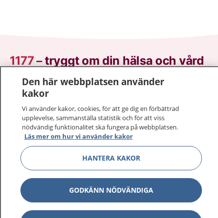
1177
–
tryggt om din hälsa och vård
Den här webbplatsen använder
På 1177.se får du råd om hälsa och information om
kakor
sjukdomar och vilka mottagningar du kan kontakta.
Logga in för att läsa din journal och göra dina
Vi använder kakor, cookies, för att ge dig en förbättrad
vårdärenden. Ring telefonnummer 1177 för
upplevelse, sammanställa statistik och för att viss
nödvändig funktionalitet ska fungera på webbplatsen.
sjukvårdsrådgivning dygnet runt.
Läs mer om hur vi använder kakor
1177 ger dig råd när du vill må bättre.
HANTERA KAKOR
GODKÄNN NÖDVÄNDIGA
Visa inn
1177 på flera språk