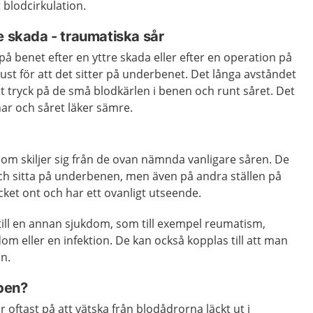
 blodcirkulation.
e skada - traumatiska sår
 på benet efter en yttre skada eller efter en operation på
just för att det sitter på underbenet. Det långa avståndet
 ökat tryck på de små blodkärlen i benen och runt såret. Det
nar och såret läker sämre.
som skiljer sig från de ovan nämnda vanligare såren. De
 sitta på underbenen, men även på andra ställen på
ket ont och har ett ovanligt utseende.
till en annan sjukdom, som till exempel reumatism,
m eller en infektion. De kan också kopplas till att man
in.
 ben?
r oftast på att vätska från blodådrorna läckt ut i