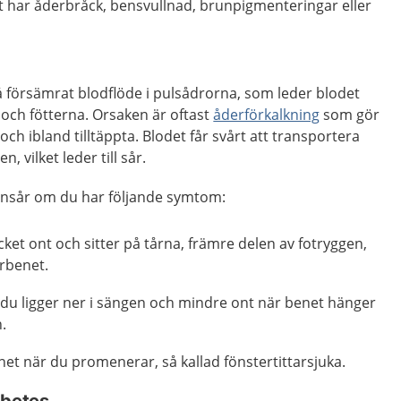
 har åderbråck, bensvullnad, brunpigmenteringar eller
å försämrat blodflöde i pulsådrorna, som leder blodet
n och fötterna. Orsaken är oftast
åderförkalkning
som gör
 och ibland tilltäppta. Blodet får svårt att transportera
n, vilket leder till sår.
bensår om du har följande symtom:
ket ont och sitter på tårna, främre delen av fotryggen,
erbenet.
 du ligger ner i sängen och mindre ont när benet hänger
.
net när du promenerar, så kallad fönstertittarsjuka.