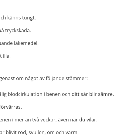
 och känns tungt.
på tryckskada.
ande läkemedel.
 illa.
 genast om något av följande stämmer:
lig blodcirkulation i benen och ditt sår blir sämre.
förvärras.
benen i mer än två veckor, även när du vilar.
r blivit röd, svullen, öm och varm.