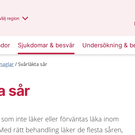
Du har valt region
Välj
en annan
region
Jämtland Härjedalen
.
ador
Sjukdomar & besvär
Undersökning & b
naglar
Svårläkta sår
a sår
 som inte läker eller förväntas läka inom
. Med rätt behandling läker de flesta såren,