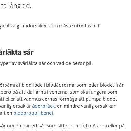
ta lång tid.
ga olika grundorsaker som måste utredas och
årläkta sår
typer av svårläkta sår och vad de beror på.
örsämrat blodflöde i blodådrorna, som leder blodet från
an bero på att klaffarna i venerna, som ska fungera som
 tätt eller att vadmusklernas förmåga att pumpa blodet
vanlig orsak är
åderbråck
, en mindre vanlig orsak kan
haft en
blodpropp i benet
.
år om du har ett sår som sitter runt fotknölarna eller på