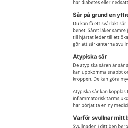
har diabetes eller nedsatt
Sår på grund en yttr
Du kan få ett svårläkt sår
benet. Såret läker sämre 
till hjärtat leder till ett
gör att sårkanterna svull
Atypiska sår
De atypiska såren är sår 
kan uppkomma snabbt och
kroppen. De kan göra myc
Atypiska sår kan kopplas 
inflammatorisk tarmsjukdo
har börjat ta en ny medic
Varför svullnar mitt
Svullnaden i ditt ben bero