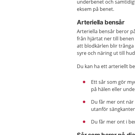
underbenet och samtidigt
eksem på benet.
Arteriella bensår
Arteriella bensår beror p
från hjärtat ner till bene
att blodkärlen blir trånga
syre och näring ut till hude
Du kan ha ett arteriellt 
Ett sår som gör myc
på hälen eller und
Du får mer ont när
utanför sängkanten
Du får mer ont i be