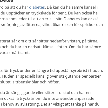
abetes
ro på att du har
diabetes
. Då kan du ha sämre känsel i
tt du upptäcker en tryckskada för sent. Du kan också ha
rna som leder till ett arteriellt sår. Diabetes kan också
smörjning av fötterna, vilket ökar risken för sprickor och
terat sår om ditt sår sitter nedanför vristen, på tårna,
n och du har en nedsatt känsel i foten. Om du har sämre
t vara smärtsamt.
 för tryck under en längre tid uppstår syrebrist i huden,
r
. Huden är speciellt känslig över utskjutande benpartier
slutet, sittbensknölar och höfter.
du är sängliggande eller sitter i rullstol och har en
an också få trycksår om du inte använder anpassade
 i behov av avlastning. Det är viktigt att tänka på när du