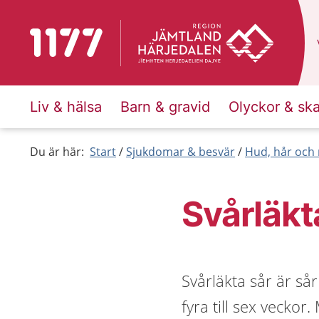
Till startsidan för 1177
Liv & hälsa
Barn & gravid
Olyckor & sk
Du är här:
Start
Sjukdomar & besvär
Hud, hår och 
Svårläkt
Svårläkta sår är sår
fyra till sex veckor