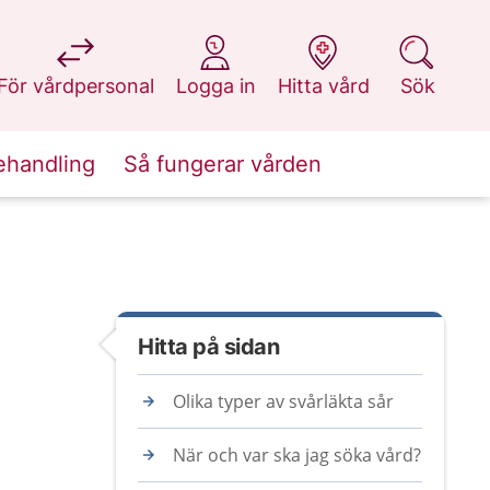
på 1177.se
på 1177.se
på 1177.se
på 1177.se
För vårdpersonal
Logga in
Hitta vård
Sök
ehandling
Så fungerar vården
Hitta på sidan
Olika typer av svårläkta sår
När och var ska jag söka vård?