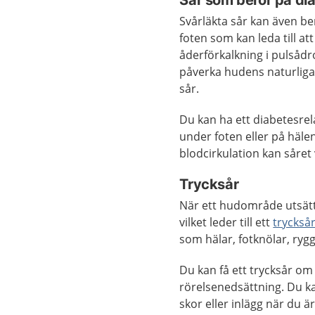
Sår som beror på di
Svårläkta sår kan även be
foten som kan leda till a
åderförkalkning i pulsådro
påverka hudens naturliga 
sår.
Du kan ha ett diabetesrela
under foten eller på häle
blodcirkulation kan såre
Trycksår
När ett hudområde utsätts
vilket leder till ett
tryckså
som hälar, fotknölar, rygg
Du kan få ett trycksår om 
rörelsenedsättning. Du k
skor eller inlägg när du är