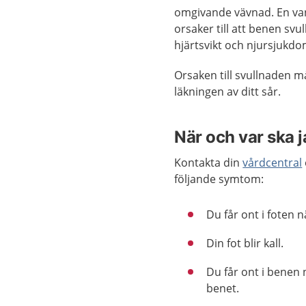
omgivande vävnad. En van
orsaker till att benen svu
hjärtsvikt och njursjukdo
Orsaken till svullnaden 
läkningen av ditt sår.
När och var ska 
Kontakta din
vårdcentral
följande symtom:
Du får ont i foten n
Din fot blir kall.
Du får ont i benen n
benet.