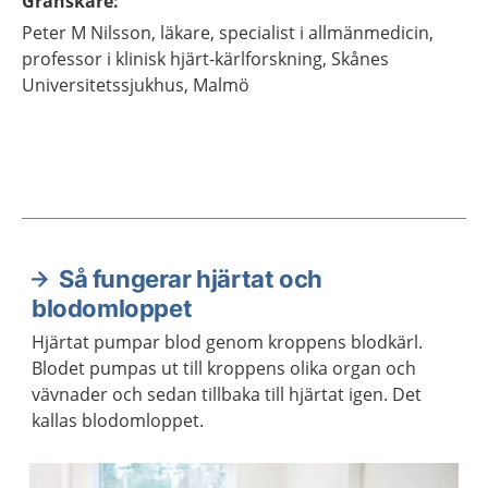
Granskare
:
Peter M
Nilsson,
läkare, specialist i allmänmedicin,
professor i klinisk hjärt-kärlforskning,
Skånes
Universitetssjukhus,
Malmö
Så fungerar hjärtat och
Aktuella artiklar
blodomloppet
Hjärtat pumpar blod genom kroppens blodkärl.
Blodet pumpas ut till kroppens olika organ och
vävnader och sedan tillbaka till hjärtat igen. Det
kallas blodomloppet.