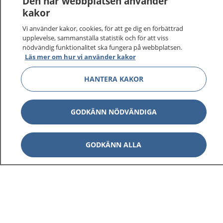
Den här webbplatsen använder
vårdärenden. Ring telefonnummer 1177 för
kakor
sjukvårdsrådgivning dygnet runt.
Vi använder kakor, cookies, för att ge dig en förbättrad
1177 ger dig råd när du vill må bättre.
upplevelse, sammanställa statistik och för att viss
nödvändig funktionalitet ska fungera på webbplatsen.
Läs mer om hur vi använder kakor
HANTERA KAKOR
Visa inn
1177 på flera språk
GODKÄNN NÖDVÄNDIGA
Visa inn
Om 1177
GODKÄNN ALLA
Visa inn
Kontakt
Behandling av personuppgifter
Hantering av kakor