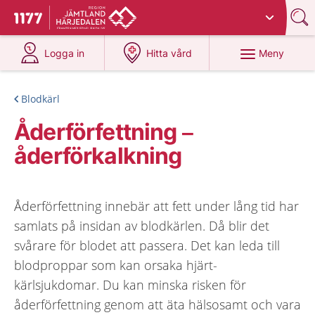
Du har valt region
Jämtland Härjedalen
.
Till startsidan för 1177
på 1177.se
på 1177.se
Meny
Logga in
Hitta vård
Blodkärl
Åderförfettning –
åderförkalkning
Åderförfettning innebär att fett under lång tid har
samlats på insidan av blodkärlen. Då blir det
svårare för blodet att passera. Det kan leda till
blodproppar som kan orsaka hjärt-
kärlsjukdomar. Du kan minska risken för
åderförfettning genom att äta hälsosamt och vara