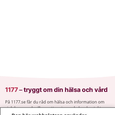
1177
–
tryggt om din hälsa och vård
På 1177.se får du råd om hälsa och information om
sjukdomar och vilka mottagningar du kan kontakta.
Logga in för att läsa din journal och göra dina