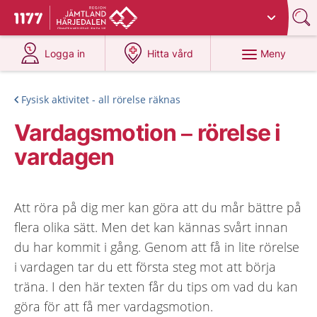
Du har valt region
Jämtland Härjedalen
.
Till startsidan för 1177
på 1177.se
på 1177.se
Meny
Logga in
Hitta vård
Fysisk aktivitet - all rörelse räknas
Vardagsmotion – rörelse i
vardagen
Att röra på dig mer kan göra att du mår bättre på
flera olika sätt. Men det kan kännas svårt innan
du har kommit i gång. Genom att få in lite rörelse
i vardagen tar du ett första steg mot att börja
träna. I den här texten får du tips om vad du kan
göra för att få mer vardagsmotion.