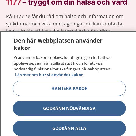
1177
–
tryggt om din hälsa och vård
På 1177.se får du råd om hälsa och information om
sjukdomar och vilka mottagningar du kan kontakta.
Logga in för att läsa din journal och göra dina
vårdärenden. Ring telefonnummer 1177 för
Den här webbplatsen använder
sjukvårdsrådgivning dygnet runt.
kakor
1177 ger dig råd när du vill må bättre.
Vi använder kakor, cookies, för att ge dig en förbättrad
upplevelse, sammanställa statistik och för att viss
nödvändig funktionalitet ska fungera på webbplatsen.
Läs mer om hur vi använder kakor
HANTERA KAKOR
Visa inn
1177 på flera språk
Visa inn
GODKÄNN NÖDVÄNDIGA
Om 1177
Visa inn
Kontakt
GODKÄNN ALLA