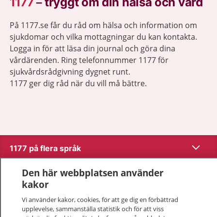
1177
–
tryggt om din hälsa och vård
På 1177.se får du råd om hälsa och information om
sjukdomar och vilka mottagningar du kan kontakta.
Logga in för att läsa din journal och göra dina
vårdärenden. Ring telefonnummer 1177 för
sjukvårdsrådgivning dygnet runt.
1177 ger dig råd när du vill må bättre.
Visa inn
1177 på flera språk
Visa inn
Den här webbplatsen använder
Om 1177
kakor
Visa inn
Vi använder kakor, cookies, för att ge dig en förbättrad
Kontakt
upplevelse, sammanställa statistik och för att viss