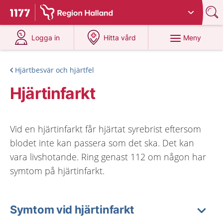
Du har valt region
Halland
.
Till startsidan för 1177
på 1177.se
på 1177.se
Meny
Logga in
Hitta vård
Hjärtbesvär och hjärtfel
Hjärtinfarkt
Vid en hjärtinfarkt får hjärtat syrebrist eftersom
blodet inte kan passera som det ska. Det kan
vara livshotande. Ring genast 112 om någon har
symtom på hjärtinfarkt.
Symtom vid hjärtinfarkt