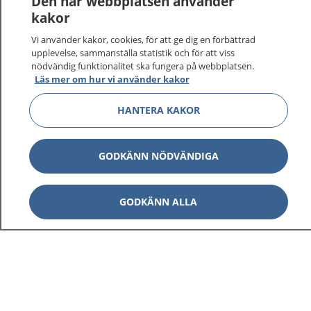
Den här webbplatsen använder
vårdärenden. Ring telefonnummer 1177 för
kakor
sjukvårdsrådgivning dygnet runt.
Vi använder kakor, cookies, för att ge dig en förbättrad
1177 ger dig råd när du vill må bättre.
upplevelse, sammanställa statistik och för att viss
nödvändig funktionalitet ska fungera på webbplatsen.
Läs mer om hur vi använder kakor
HANTERA KAKOR
Visa inn
1177 på flera språk
GODKÄNN NÖDVÄNDIGA
Visa inn
Om 1177
GODKÄNN ALLA
Visa inn
Kontakt
Behandling av personuppgifter
Hantering av kakor