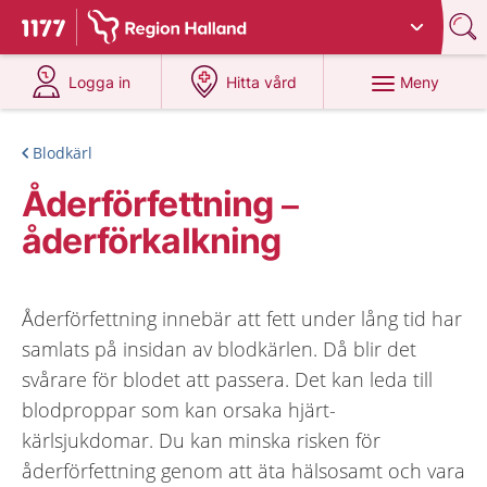
Du har valt region
Halland
.
Till startsidan för 1177
på 1177.se
på 1177.se
Meny
Logga in
Hitta vård
Blodkärl
Åderförfettning –
åderförkalkning
Åderförfettning innebär att fett under lång tid har
samlats på insidan av blodkärlen. Då blir det
svårare för blodet att passera. Det kan leda till
blodproppar som kan orsaka hjärt-
kärlsjukdomar. Du kan minska risken för
åderförfettning genom att äta hälsosamt och vara