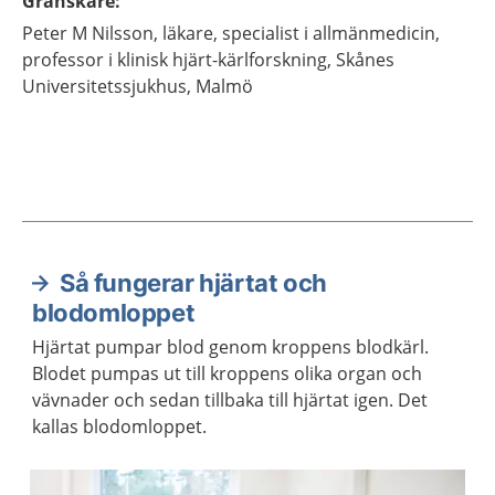
Granskare
:
Peter M
Nilsson,
läkare, specialist i allmänmedicin,
professor i klinisk hjärt-kärlforskning,
Skånes
Universitetssjukhus,
Malmö
Så fungerar hjärtat och
Aktuella artiklar
blodomloppet
Hjärtat pumpar blod genom kroppens blodkärl.
Blodet pumpas ut till kroppens olika organ och
vävnader och sedan tillbaka till hjärtat igen. Det
kallas blodomloppet.