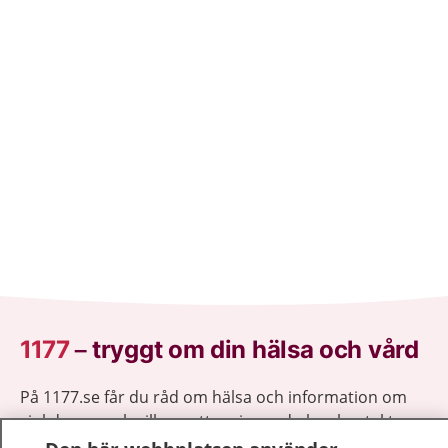
1177
–
tryggt om din hälsa och vård
På 1177.se får du råd om hälsa och information om
sjukdomar och vilka mottagningar du kan kontakta.
Logga in för att läsa din journal och göra dina