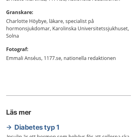
Granskare
:
Charlotte
Höybye,
läkare, specialist på
hormonsjukdomar,
Karolinska Universitetssjukhuset,
Solna
Fotograf
:
Emmali
Anséus,
1177.se, nationella redaktionen
Läs mer
Diabetes typ 1
Insulin är ett hormon som behövs för att cellerna ska