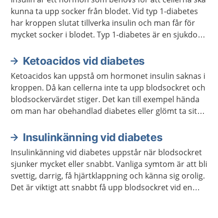
kunna ta upp socker från blodet. Vid typ 1-diabetes
har kroppen slutat tillverka insulin och man får för
mycket socker i blodet. Typ 1-diabetes är en sjukdom
man har hela livet. Man behöver få behandling med
insulin och kontrollera blodsockret regelbundet.
Ketoacidos vid diabetes
Ketoacidos kan uppstå om hormonet insulin saknas i
kroppen. Då kan cellerna inte ta upp blodsockret och
blodsockervärdet stiger. Det kan till exempel hända
om man har obehandlad diabetes eller glömt ta sitt
insulin. Ketoacidos kan vara livshotande.
Insulinkänning vid diabetes
Insulinkänning vid diabetes uppstår när blodsockret
sjunker mycket eller snabbt. Vanliga symtom är att bli
svettig, darrig, få hjärtklappning och känna sig orolig.
Det är viktigt att snabbt få upp blodsockret vid en
insulinkänning.