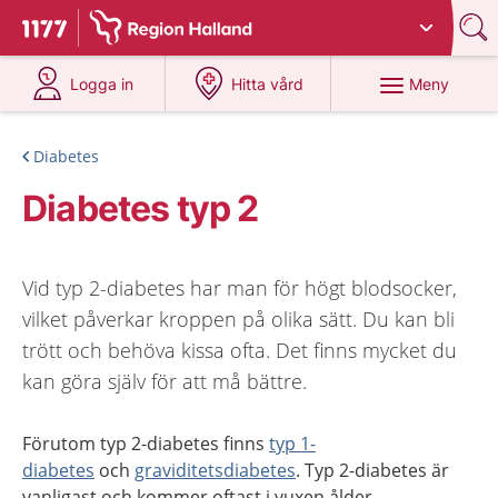
Du har valt region
Halland
.
Till startsidan för 1177
på 1177.se
på 1177.se
Meny
Logga in
Hitta vård
Diabetes
Diabetes typ 2
Vid typ 2-diabetes har man för högt blodsocker,
vilket påverkar kroppen på olika sätt. Du kan bli
trött och behöva kissa ofta. Det finns mycket du
kan göra själv för att må bättre.
Förutom typ 2-diabetes finns
typ 1-
diabetes
och
graviditetsdiabetes
. Typ 2-diabetes är
vanligast och kommer oftast i vuxen ålder.