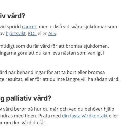
tiv vård?
 vid spridd
cancer
, men också vid svåra sjukdomar som
 av
hjärtsvikt
,
KOL
eller
ALS
.
samtidigt som du får vård för att bromsa sjukdomen.
ngarna göra att du kan leva nästan som vanligt i
vård när behandlingar för att ta bort eller bromsa
 resultat, eller för att du inte längre vill ha sådan vård.
g palliativ vård?
tiv vård beror på hur du mår och vad du behöver hjälp
ändras med tiden. Prata med
din fasta vårdkontakt
eller
or om den vård du får.