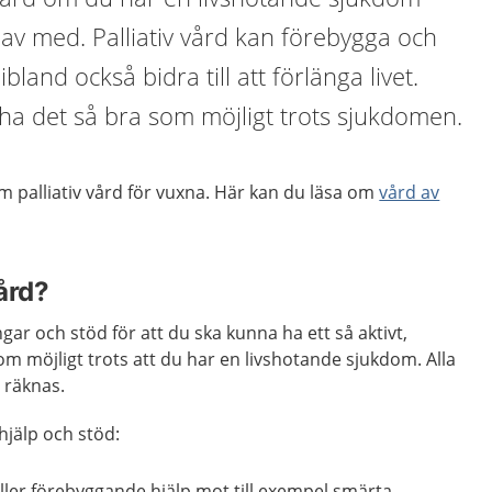
 av med. Palliativ vård kan förebygga och
bland också bidra till att förlänga livet.
a ha det så bra som möjligt trots sjukdomen.
 palliativ vård för vuxna. Här kan du läsa om
vård av
vård?
ngar och stöd för att du ska kunna ha ett så aktivt,
som möjligt trots att du har en livshotande sjukdom. Alla
n räknas.
hjälp och stöd:
eller förebyggande hjälp mot till exempel smärta,