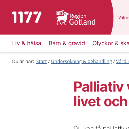
Till startsidan för 1177
Du ha
Välj
e
r
Liv & hälsa
Barn & gravid
Olyckor & sk
Du är här:
Start
Undersökning & behandling
Vård i
Palliativ
livet oc
Du kan få palliativ