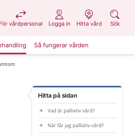
på 1177.se
på 1177.se
på 1177.se
på 1177.se
För vårdpersonal
Logga in
Hitta vård
Sök
ehandling
Så fungerar vården
 symtom
Hitta på sidan
Vad är palliativ vård?
När får jag palliativ vård?