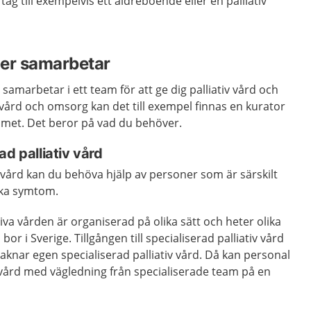
ag till exempelvis ett äldreboende eller en palliativ
per samarbetar
samarbetar i ett team för att ge dig palliativ vård och
vård och omsorg kan det till exempel finnas en kurator
teamet. Det beror på vad du behöver.
ad palliativ vård
iv vård kan du behöva hjälp av personer som är särskilt
lika symtom.
iva vården är organiserad på olika sätt och heter olika
or i Sverige. Tillgången till specialiserad palliativ vård
saknar egen specialiserad palliativ vård. Då kan personal
iv vård med vägledning från specialiserade team på en