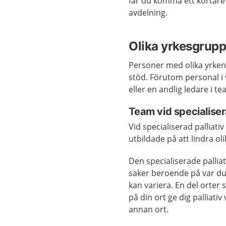
får du komma ett kortare t
avdelning.
Olika yrkesgrup
Personer med olika yrken 
stöd. Förutom personal i 
eller en andlig ledare i 
Team vid specialiser
Vid specialiserad palliat
utbildade på att lindra o
Den specialiserade palliat
saker beroende på var du b
kan variera. En del orter 
på din ort ge dig palliat
annan ort.