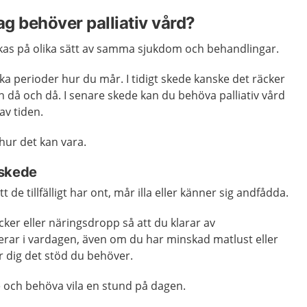
ag behöver palliativ vård?
kas på olika sätt av samma sjukdom och behandlingar.
lika perioder hur du mår.
I tidigt skede kanske det räcker
 då och då. I senare skede kan du behöva palliativ vård
av tiden.
hur det kan vara.
t skede
t de tillfälligt har ont, mår illa eller känner sig andfådda.
cker eller näringsdropp så att du klarar av
rar i vardagen, även om du har minskad matlust eller
ger dig det stöd du behöver.
e och behöva vila en stund på dagen.