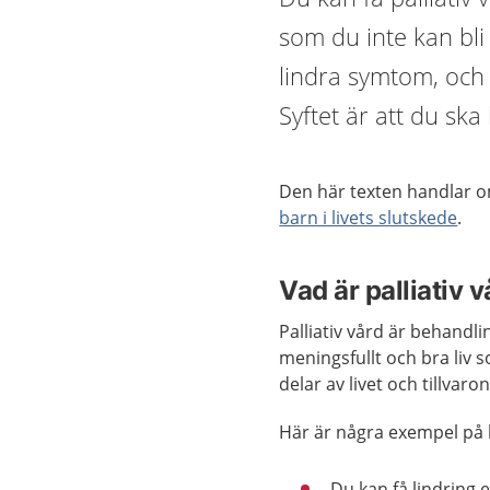
som du inte kan bli
lindra symtom, och i
Syftet är att du sk
Den här texten handlar om
barn i livets slutskede
.
Vad är palliativ 
Palliativ vård är behandli
meningsfullt och bra liv 
delar av livet och tillvaro
Här är några exempel på 
Du kan få lindring 