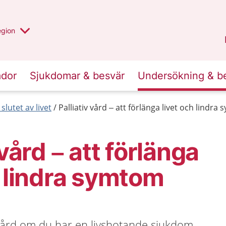
r valt region
n annan
egion
Gotland
.
ador
Sjukdomar & besvär
Undersökning & b
 slutet av livet
Palliativ vård – att förlänga livet och lindra
 vård – att förlänga
h lindra symtom
 vård om du har en livshotande sjukdom