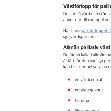
Vårdförlopp för palli
Du kan få vård och stöd v
anger när till exempel en
Här finns
vårdförloppet fö
sjukvårdspersonal.
Allmän palliativ vård
Du får så kallad allmän p
är lätt för den vanliga pe
kan till exempel vara på n
en vårdcentral
ett akutsjukhus
hemma
äldreboende.