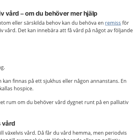
tiv vård – om du behöver mer hjälp
tom eller särskilda behov kan du behöva en
remiss
för
ativ vård. Det kan innebära att få vård på något av följande
ng.
n kan finnas på ett sjukhus eller någon annanstans. En
 kallas hospice.
eget rum om du behöver vård dygnet runt på en palliativ
s vård
till växelvis vård. Då får du vård hemma, men periodvis