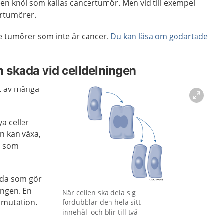
t en knöl som kallas cancertumör. Men vid till exempel
ertumörer.
e tumörer som inte är cancer.
Du kan läsa om godartade
n skada vid celldelningen
gt av många
ya celler
en kan växa,
r som
ada som gör
Förstora bilden
ningen. En
När cellen ska dela sig
 mutation.
fördubblar den hela sitt
innehåll och blir till två