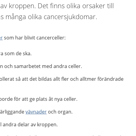
av kroppen. Det finns olika orsaker till
nns många olika cancersjukdomar.
er
som har blivit cancerceller:
ra som de ska.
n och samarbetet med andra celler.
llerat så att det bildas allt fler och alltmer förändrade
orde för att ge plats åt nya celler.
närliggande
vävnader
och organ.
ill andra delar av kroppen.