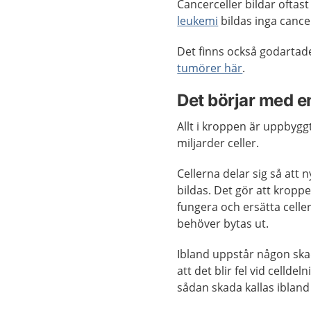
Cancerceller bildar oftas
leukemi
bildas inga canc
Det finns också godartad
tumörer här
.
Det börjar med e
Allt i kroppen är uppbyg
miljarder celler.
Cellerna delar sig så att n
bildas. Det gör att kropp
fungera och ersätta celle
behöver bytas ut.
Ibland uppstår någon sk
att det blir fel vid celldel
sådan skada kallas ibland