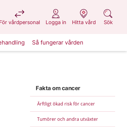
på 1177.se
på 1177.se
på 1177.se
på 1177.se
För vårdpersonal
Logga in
Hitta vård
Sök
ehandling
Så fungerar vården
Fakta om cancer
Ärftligt ökad risk för cancer
Tumörer och andra utväxter