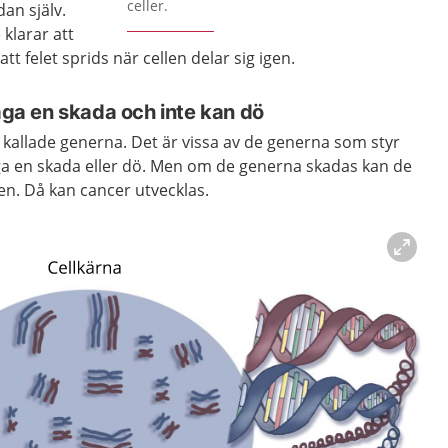
celler.
dan själv.
 klarar att
att felet sprids när cellen delar sig igen.
laga en skada och inte kan dö
så kallade generna. Det är vissa av de generna som styr
laga en skada eller dö. Men om de generna skadas kan de
len. Då kan cancer utvecklas.