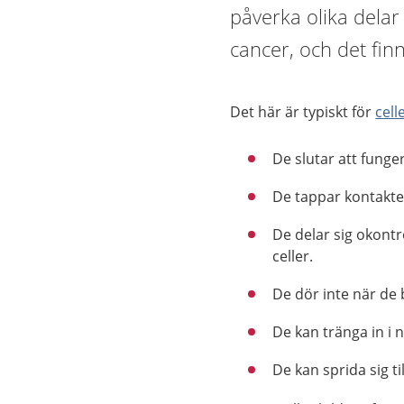
påverka olika delar 
cancer, och det fi
Det här är typiskt för
cell
De slutar att funge
De tappar kontakte
De delar sig okontro
celler.
De dör inte när de b
De kan tränga in i 
De kan sprida sig t