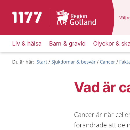
Till startsidan för 1177
Du ha
Välj
e
r
Liv & hälsa
Barn & gravid
Olyckor & sk
Du är här:
Start
Sjukdomar & besvär
Cancer
Fakt
Vad är c
Cancer är när celle
förändrade att de i