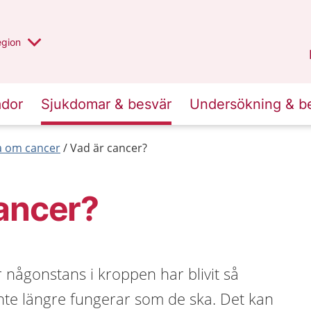
r valt region
n annan
egion
Gotland
.
ador
Sjukdomar & besvär
Undersökning & b
a om cancer
Vad är cancer?
ancer?
r någonstans i kroppen har blivit så
nte längre fungerar som de ska. Det kan