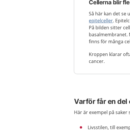
Cellerna blir fl
Så här kan det se ut
epitelceller
. Epitel
På bilden sitter ce
basalmembranet. M
finns för många cel
Kroppen klarar oft
cancer.
Varför får en del
Här är exempel på saker s
Livsstilen, till exe