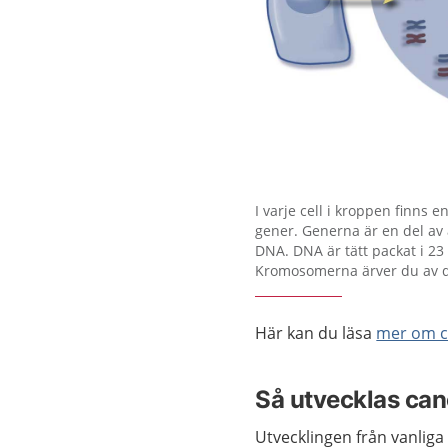
Förstora bilden
I varje cell i kroppen finns e
gener. Generna är en del av
DNA. DNA är tätt packat i 2
Kromosomerna ärver du av di
Här kan du läsa
mer om ce
Så utvecklas can
Utvecklingen från vanliga 