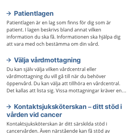
Patientlagen
Aktuella artiklar
Patientlagen är en lag som finns för dig som är
patient. I lagen beskrivs bland annat vilken
information du ska få. Informationen ska hjälpa dig
att vara med och bestämma om din vård.
Välja vårdmottagning
Du kan själv välja vilken vårdcentral eller
vårdmottagning du vill gå till när du behöver
öppenvård. Du kan välja att tillhöra en vårdcentral.
Det kallas att lista sig. Vissa mottagningar kräver en
remiss. Ibland kan du skriva en egen vårdbegäran för
att boka tid på en mottagning.
Kontaktsjuksköterskan – ditt stöd i
vården vid cancer
Kontaktsjuksköterskan är ditt särskilda stöd i
cancervården. Även närstående kan få stöd av