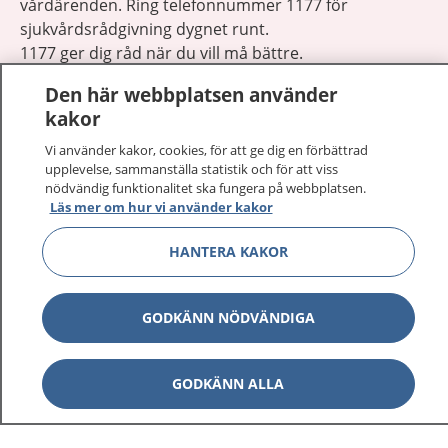
vårdärenden. Ring telefonnummer 1177 för
sjukvårdsrådgivning dygnet runt.
1177 ger dig råd när du vill må bättre.
Den här webbplatsen använder
kakor
Vi använder kakor, cookies, för att ge dig en förbättrad
upplevelse, sammanställa statistik och för att viss
Visa inn
1177 på flera språk
nödvändig funktionalitet ska fungera på webbplatsen.
Läs mer om hur vi använder kakor
Visa inn
Om 1177
HANTERA KAKOR
Visa inn
Kontakt
GODKÄNN NÖDVÄNDIGA
Behandling av personuppgifter
GODKÄNN ALLA
Hantering av kakor