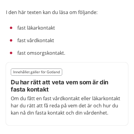
I den här texten kan du läsa om följande:
fast läkarkontakt
fast vårdkontakt
fast omsorgskontakt.
Slut på det regionala tillägget från region Gotland
Innehållet gäller för Gotland
Nedan innehåll gäller region Gotland
Du har rätt att veta vem som är din
fasta kontakt
Om du fått en fast vårdkontakt eller läkarkontakt
har du rätt att få reda på vem det är och hur du
kan nå din fasta kontakt och din vårdenhet.