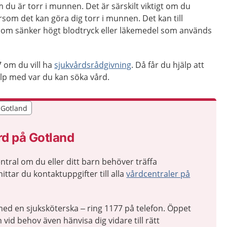
du är torr i munnen. Det är särskilt viktigt om du
som det kan göra dig torr i munnen. Det kan till
som sänker högt blodtryck eller läkemedel som används
 om du vill ha
sjukvårdsrådgivning
. Då får du hjälp att
p med var du kan söka vård.
r Gotland
r Gotland
rd på Gotland
tral om du eller ditt barn behöver träffa
ittar du kontaktuppgifter till alla
vårdcentraler på
ed en sjuksköterska – ring 1177 på telefon. Öppet
 vid behov även hänvisa dig vidare till rätt