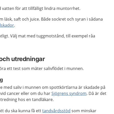
atten för att tillfälligt lindra muntorrhet.
 läsk, saft och juice. Både sockret och syran i sådana
dskador
.
ligt. Välj mat med tuggmotstånd, till exempel råa
och utredningar
ra ett test som mäter salivflödet i munnen.
ng
e med saliv i munnen om spottkörtlarna är skadade på
 vid cancer eller om du har
Sjögrens syndrom
. Då är det
 utredning hos en tandläkare.
tt du ska kunna få ett
tandvårdsstöd
som minskar