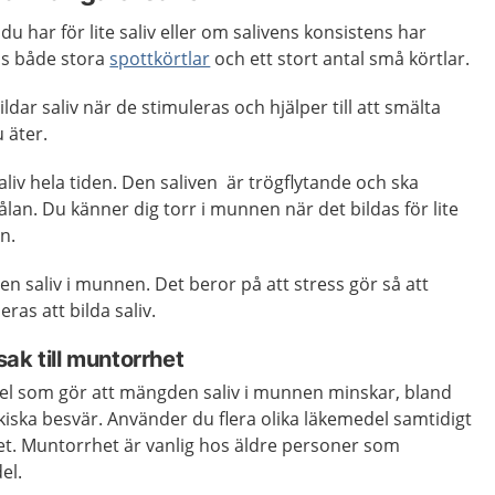
u har för lite saliv eller om salivens konsistens har
ns både stora
spottkörtlar
och ett stort antal små körtlar.
ldar saliv när de stimuleras och hjälper till att smälta
 äter.
aliv hela tiden. Den saliven är trögflytande och ska
n. Du känner dig torr i munnen när det bildas för lite
n.
 saliv i munnen. Det beror på att stress gör så att
ras att bilda saliv.
ak till muntorrhet
l som gör att mängden saliv i munnen minskar, bland
iska besvär. Använder du flera olika läkemedel samtidigt
et. Muntorrhet är vanlig hos äldre personer som
el.