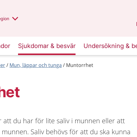
r valt region
n annan
egion
Gotland
.
ador
Sjukdomar & besvär
Undersökning & b
er
Mun, läppar och tunga
Muntorrhet
het
tt du har för lite saliv i munnen eller att
i munnen. Saliv behövs för att du ska kunna