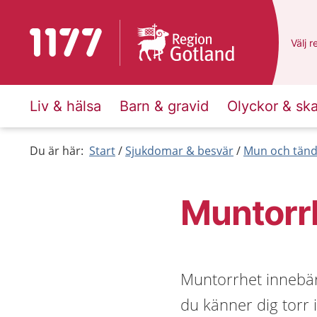
Till startsidan för 1177
Du ha
Välj
e
r
Liv & hälsa
Barn & gravid
Olyckor & sk
Du är här:
Start
Sjukdomar & besvär
Mun och tänd
Muntorr
Muntorrhet innebär a
du känner dig torr 