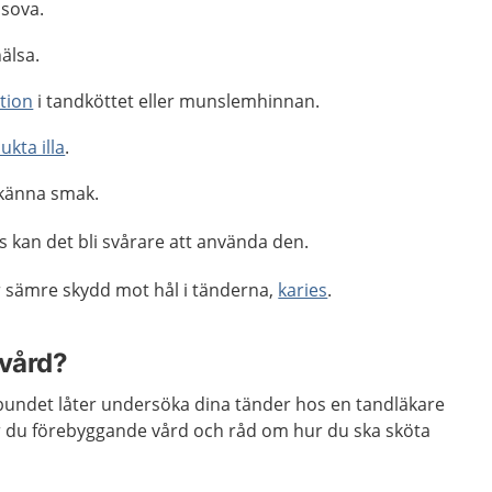
 sova.
älsa.
tion
i tandköttet eller munslemhinnan.
ukta illa
.
 känna smak.
 kan det bli svårare att använda den.
er sämre skydd mot hål i tänderna,
karies
.
 vård?
elbundet låter undersöka dina tänder hos en tandläkare
år du förebyggande vård och råd om hur du ska sköta