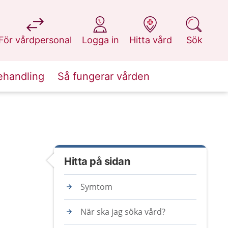
på 1177.se
på 1177.se
på 1177.se
på 1177.se
För vårdpersonal
Logga in
Hitta vård
Sök
ehandling
Så fungerar vården
Hitta på sidan
Symtom
När ska jag söka vård?