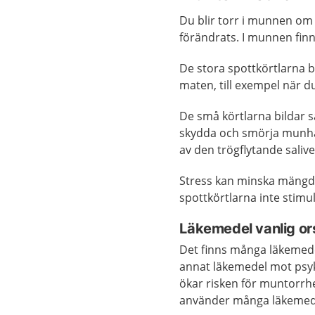
Du blir torr i munnen om d
förändrats. I munnen fin
De stora spottkörtlarna bi
maten, till exempel när du
De små körtlarna bildar s
skydda och smörja munhåla
av den trögflytande salive
Stress kan minska mängden
spottkörtlarna inte stimule
Läkemedel vanlig ors
Det finns många läkemede
annat läkemedel mot psyk
ökar risken för muntorrh
använder många läkemed