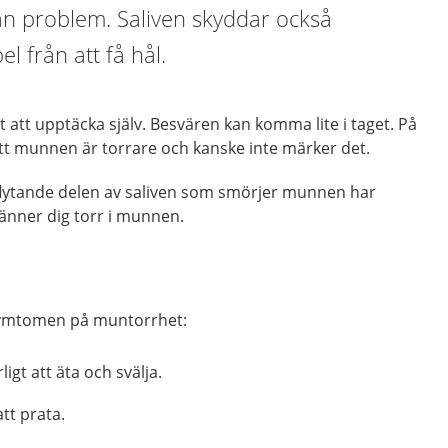
an problem. Saliven skyddar också
el från att få hål.
 att upptäcka själv. Besvären kan komma lite i taget. På
 att munnen är torrare och kanske inte märker det.
gflytande delen av saliven som smörjer munnen har
nner dig torr i munnen.
 symtomen på muntorrhet:
igt att äta och svälja.
tt prata.