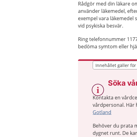
Rådgör med din läkare om 
använder läkemedel, efter
exempel vara läkemedel 
vid psykiska besvär.
Ring telefonnummer 1177
bedöma symtom eller hjäl
Innehållet gäller fö
Innehållet gäller fö
Söka vå
Kontakta en vårdcen
vårdpersonal. Här h
Gotland
Behöver du prata m
dygnet runt. De kan