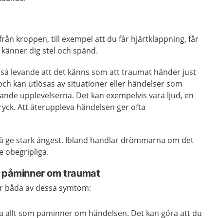
från kroppen, till exempel att du får hjärtklappning, får
 känner dig stel och spänd.
 så levande att det känns som att traumat händer just
 och kan utlösas av situationer eller händelser som
de upplevelserna. Det kan exempelvis vara ljud, en
tryck. Att återuppleva händelsen ger ofta
ge stark ångest. Ibland handlar drömmarna om det
e obegripliga.
m påminner om traumat
ller båda av dessa symtom:
a allt som påminner om händelsen. Det kan göra att du