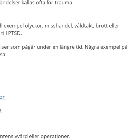
delser kallas ofta för trauma.
l exempel olyckor, misshandel, våldtäkt, brott eller
till PTSD.
lser som pågår under en längre tid. Några exempel på
sa:
ion
g
ntensivvård eller operationer.