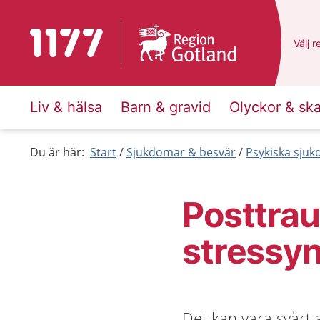
Till startsidan för 1177
Du ha
Välj
e
r
Liv & hälsa
Barn & gravid
Olyckor & sk
Du är här:
Start
Sjukdomar & besvär
Psykiska sju
Posttrau
stressy
Det kan vara svårt 