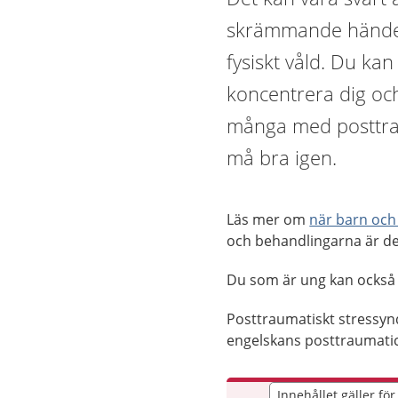
skrämmande händels
fysiskt våld. Du k
koncentrera dig och
många med posttra
må bra igen.
Läs mer om
när barn och
och behandlingarna är del
Du som är ung kan också
Posttraumatiskt stressynd
engelskans posttraumatic
Innehållet gäller fö