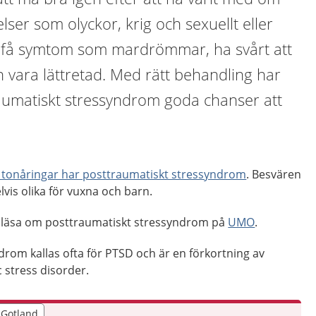
er som olyckor, krig och sexuellt eller
an få symtom som mardrömmar, ha svårt att
 vara lättretad. Med rätt behandling har
umatiskt stressyndrom goda chanser att
 tonåringar har posttraumatiskt stressyndrom
. Besvären
vis olika för vuxna och barn.
 läsa om posttraumatiskt stressyndrom på
UMO
.
rom kallas ofta för PTSD och är en förkortning av
 stress disorder.
r Gotland