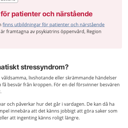
r Gotland
 för patienter och närstående
an
finns utbildningar för patienter och närstående
är framtagna av psykiatrins öppenvård, Region
atiskt stressyndrom?
 våldsamma, livshotande eller skrämmande händelser
h få besvär från kroppen. För en del försvinner besvären
.
var och påverkar hur det går i vardagen. De kan då ha
xempel innebära att det känns jobbigt att göra saker som
er att ingenting känns roligt längre.