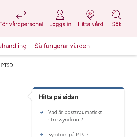
på 1177.se
på 1177.se
på 1177.se
på 1177.se
För vårdpersonal
Logga in
Hitta vård
Sök
ehandling
Så fungerar vården
, PTSD
Hitta på sidan
Vad är posttraumatiskt
stressyndrom?
Symtom på PTSD