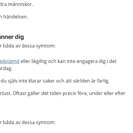
ndra människor.
om händelsen.
änner dig
ller båda av dessa symtom:
edstämd
eller likgiltig och kan inte engagera dig i det
ardag.
du själv inte klarar saker och att världen är farlig.
ust. Oftast gäller det tiden precis före, under eller efter
ller båda av dessa symtom: