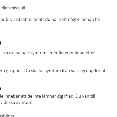
eller missfall.
ar blivit utsatt eller att du har sett någon annan bli
D
D ska du ha haft symtom i mer än en månad efter
yra grupper. Du ska ha symtom från varje grupp för att
n
 innebär att de inte lämnar dig ifred. Du kan till
a av dessa symtom:
sbilder