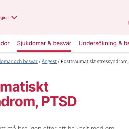
r valt region
n annan
egion
Gotland
.
ador
Sjukdomar & besvär
Undersökning & b
kdomar och besvär
Ångest
Posttraumatiskt stressyndrom
matiskt
ndrom, PTSD
att må bra igen efter att ha varit med om