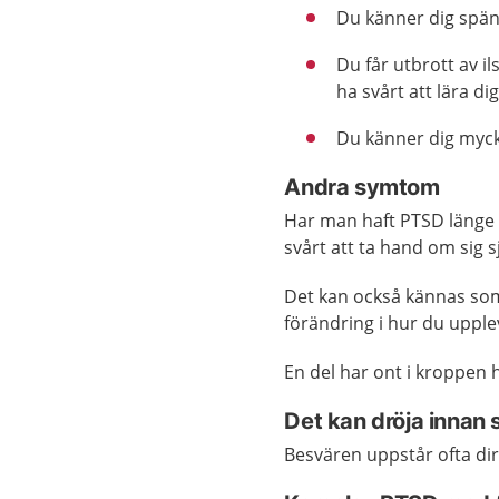
Du känner dig spänd
Du får utbrott av il
ha svårt att lära di
Du känner dig myck
Andra symtom
Har man haft PTSD länge 
svårt att ta hand om sig s
Det kan också kännas som 
förändring i hur du upplev
En del har ont i kroppen h
Det kan dröja inna
Besvären uppstår ofta dir