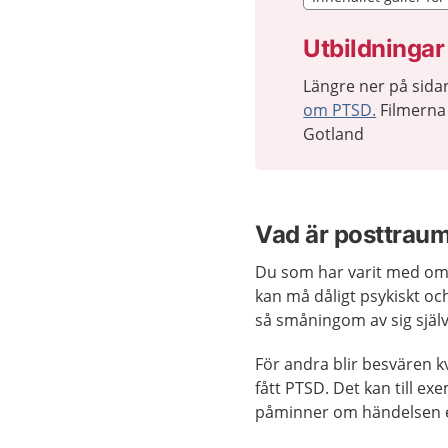
Innehållet gäller fö
Utbildningar
Längre ner på sid
om PTSD.
Filmerna 
Gotland
Vad är posttraum
Du som har varit med om
kan må dåligt psykiskt oc
så småningom av sig själv
För andra blir besvären k
fått PTSD. Det kan till e
påminner om händelsen ell