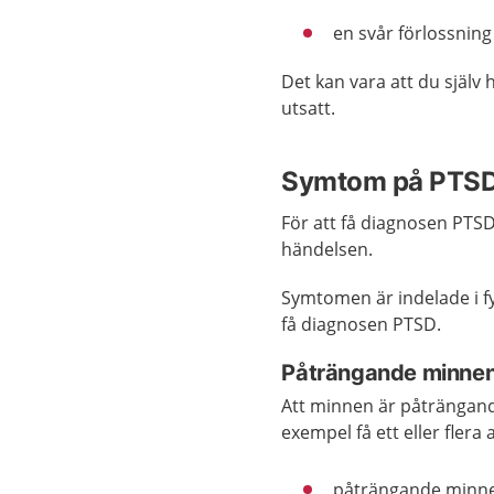
en svår förlossning 
Det kan vara att du själv h
utsatt.
Symtom på PTS
För att få diagnosen PTS
händelsen.
Symtomen är indelade i f
få diagnosen PTSD.
Påträngande minne
Att minnen är påträngande
exempel få ett eller fler
påträngande minne