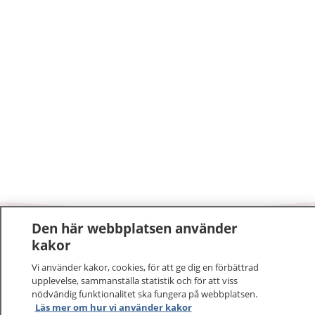
Den här webbplatsen använder
1177
–
tryggt om din hälsa och vård
kakor
Vi använder kakor, cookies, för att ge dig en förbättrad
På 1177.se får du råd om hälsa och information om
upplevelse, sammanställa statistik och för att viss
sjukdomar och vilka mottagningar du kan kontakta.
nödvändig funktionalitet ska fungera på webbplatsen.
Logga in för att läsa din journal och göra dina
Läs mer om hur vi använder kakor