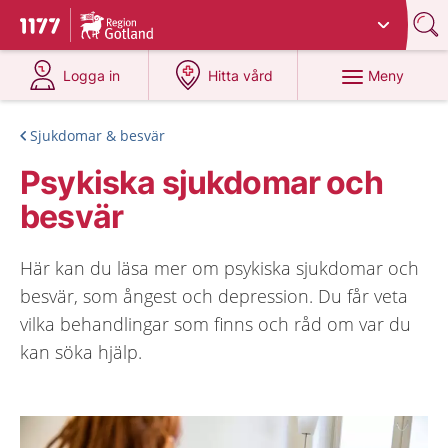
Du har valt region
Gotland
.
Till startsidan för 1177
på 1177.se
på 1177.se
Meny
Logga in
Hitta vård
Sjukdomar & besvär
Psykiska sjukdomar och
besvär
Här kan du läsa mer om psykiska sjukdomar och
besvär, som ångest och depression. Du får veta
vilka behandlingar som finns och råd om var du
kan söka hjälp.