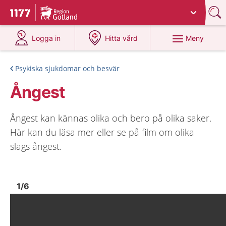
Du har valt region
Gotland
.
Till startsidan för 1177
på 1177.se
på 1177.se
Meny
Logga in
Hitta vård
Psykiska sjukdomar och besvär
Ångest
Ångest kan kännas olika och bero på olika saker.
Här kan du läsa mer eller se på film om olika
slags ångest.
Bild
1
Bild
1
1
/
6