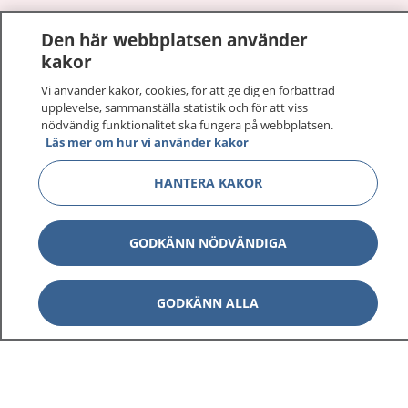
1177
–
tryggt om din hälsa och vård
Den här webbplatsen använder
kakor
På 1177.se får du råd om hälsa och information om
sjukdomar och vilka mottagningar du kan kontakta.
Vi använder kakor, cookies, för att ge dig en förbättrad
upplevelse, sammanställa statistik och för att viss
Logga in för att läsa din journal och göra dina
nödvändig funktionalitet ska fungera på webbplatsen.
vårdärenden. Ring telefonnummer 1177 för
Läs mer om hur vi använder kakor
sjukvårdsrådgivning dygnet runt.
1177 ger dig råd när du vill må bättre.
HANTERA KAKOR
GODKÄNN NÖDVÄNDIGA
Visa inn
1177 på flera språk
GODKÄNN ALLA
Visa inn
Om 1177
Visa inn
Kontakt