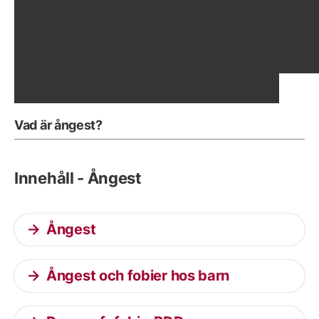
Visa föregående bild
Vis
Vad är ångest?
Innehåll - Ångest
Ångest
Ångest och fobier hos barn