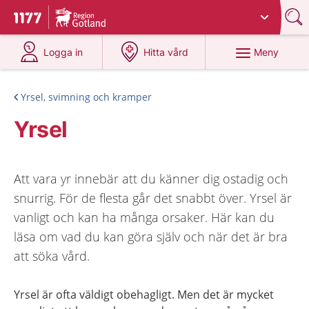
Du har valt region
Gotland
.
Till startsidan för 1177
på 1177.se
på 1177.se
Meny
Logga in
Hitta vård
Yrsel, svimning och kramper
Yrsel
Att vara yr innebär att du känner dig ostadig och
snurrig. För de flesta går det snabbt över. Yrsel är
vanligt och kan ha många orsaker. Här kan du
läsa om vad du kan göra själv och när det är bra
att söka vård.
Yrsel är ofta väldigt obehagligt. Men det är mycket