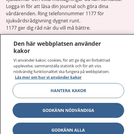
Logga in för att läsa din journal och göra dina
vårdärenden. Ring telefonnummer 1177 för
sjukvårdsrådgivning dygnet runt.
1177 ger dig råd när du vill må bättre.
Den här webbplatsen använder
kakor
Vi använder kakor, cookies, för att ge dig en förbättrad
Visa inn
upplevelse, sammanställa statistik och för att viss
1177 på flera språk
nödvändig funktionalitet ska fungera på webbplatsen.
Läs mer om hur vi använder kakor
Visa inn
Om 1177
HANTERA KAKOR
Visa inn
Kontakt
GODKÄNN NÖDVÄNDIGA
Behandling av personuppgifter
GODKÄNN ALLA