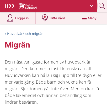
Du har valt region
Gotland
.
Till startsidan för 1177
på 1177.se
på 1177.se
Meny
Logga in
Hitta vård
Huvudvärk och migrän
Migrän
Den näst vanligaste formen av huvudvärk är
migrän. Den kommer oftast i intensiva anfall.
Huvudvärken kan hålla i sig i upp till tre dygn eller
mer varje gång. Både barn och vuxna kan få
migrän. Sjukdomen går inte över. Men du kan få
både läkemedel och annan behandling som
lindrar besvären.