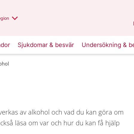
r valt region
n annan
egion
Gotland
.
ador
Sjukdomar & besvär
Undersökning & b
ohol
erkas av alkohol och vad du kan göra om
också läsa om var och hur du kan få hjälp