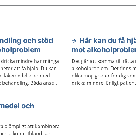
man kan dricka innan
ska skadas är olika. Det
a hjälp att få om du vill ha
t dricka mindre.
ndling och stöd
Här kan du få hj
koholproblem
mot alkoholprobl
l dricka mindre har många
Det går att komma till rätt
gheter att få hjälp. Du kan
alkoholproblem. Det finns 
ed läkemedel eller med
olika möjligheter för dig som 
k behandling. Båda anses
dricka mindre. Enligt patien
ffektiva, men passar olika
har du rätt att söka vård var 
ka personer. Behandlingar
Sverige. Alla som arbetar i
kombineras. En del får bra
medel och
vården har tystnadsplikt.
vhjälpsgrupper.
ra olämpligt att kombinera
och alkohol. Ibland kan