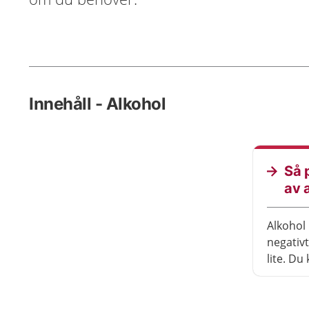
Innehåll - Alkohol
Så 
av 
Alkohol 
negativ
lite. Du
skador i
Alkohol 
andra s