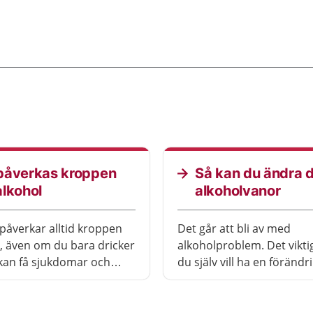
påverkas kroppen
Så kan du ändra 
alkohol
alkoholvanor
påverkar alltid kroppen
Det går att bli av med
t, även om du bara dricker
alkoholproblem. Det viktig
 kan få sjukdomar och
du själv vill ha en förändr
 hela kroppen av alkohol.
räcker inte att andra vill a
kan också göra så att
ska sluta. Många kan änd
jukdomar blir värre. Hur
utan behandling.