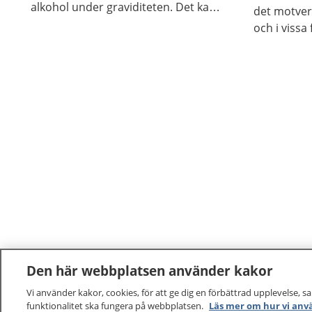
alkohol under graviditeten. Det kan
det motver
vara svårt att sluta om du är
och i vissa
beroende, men det finns hjälp att få.
vara skadli
inte på sa
Den här webbplatsen använder kakor
Vi använder kakor, cookies, för att ge dig en förbättrad upplevelse, s
funktionalitet ska fungera på webbplatsen.
Läs mer om hur vi anv