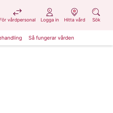
på 1177.se
på 1177.se
på 1177.se
på 1177.se
För vårdpersonal
Logga in
Hitta vård
Sök
ehandling
Så fungerar vården