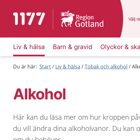
Till startsidan för 1177
Du ha
Välj
e
r
Liv & hälsa
Barn & gravid
Olyckor & sk
Du är här:
Start
Liv & hälsa
Tobak och alkohol
Alk
Alkohol
Här kan du läsa mer om hur kroppen påv
du vill ändra dina alkoholvanor. Du kan 
om du behöver.