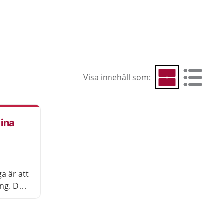
Visa innehåll som:
Visa som rutnät
Visa som 
dina
a är att
ing. Det
tt du
ra vanor