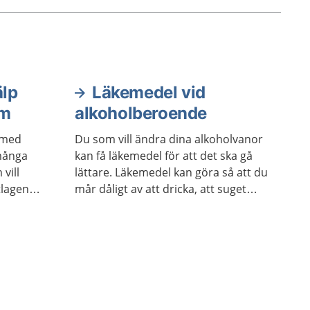
älp
Läkemedel vid
em
alkoholberoende
a med
Du som vill ändra dina alkoholvanor
många
kan få läkemedel för att det ska gå
vill
lättare. Läkemedel kan göra så att du
tlagen
mår dåligt av att dricka, att suget
du vill i
efter alkohol minskar eller att
nom
alkoholruset känns mindre positivt.