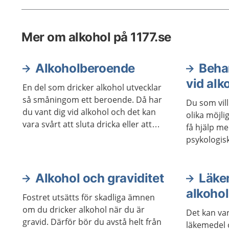
mycket 
kroppen 
Mer om alkohol på 1177.se
finns br
hjälp at
Alkoholberoende
Beha
vid al
En del som dricker alkohol utvecklar
så småningom ett beroende. Då har
Du som vil
du vant dig vid alkohol och det kan
olika möjli
vara svårt att sluta dricka eller att
få hjälp m
dricka mindre. Ett beroende leder till
psykologis
komplikationer och besvär av olika
vara lika e
slag. Det finns bra metoder för att bli
bra för oli
av med ett alkoholberoende.
Alkohol och graviditet
kan också 
Läke
stöd i själ
alkohol
Fostret utsätts för skadliga ämnen
om du dricker alkohol när du är
Det kan va
gravid. Därför bör du avstå helt från
läkemedel 