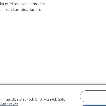
ka effekten av läkemedlet
 fall kan kombinationen
g. Alla personer reagerar
mma sätt.
ammanställa statistik och för att viss nödvändig
änder kakor