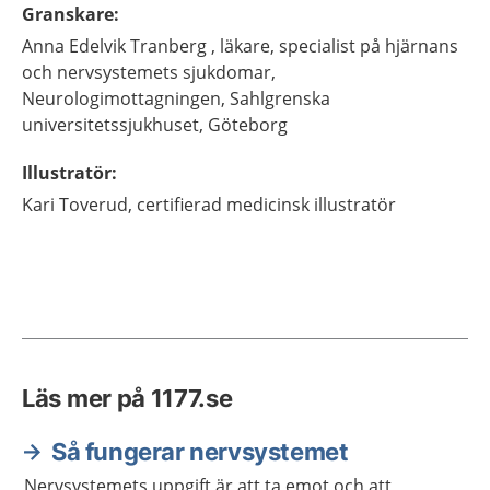
Granskare
:
Anna
Edelvik Tranberg ,
läkare, specialist på hjärnans
och nervsystemets sjukdomar,
Neurologimottagningen, Sahlgrenska
universitetssjukhuset,
Göteborg
Illustratör
:
Kari
Toverud,
certifierad medicinsk illustratör
Läs mer på 1177.se
Så fungerar nervsystemet
Nervsystemets uppgift är att ta emot och att