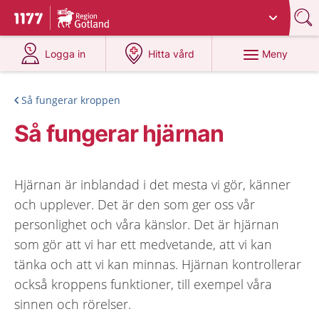
Du har valt region
Gotland
.
Till startsidan för 1177
på 1177.se
på 1177.se
Meny
Logga in
Hitta vård
Så fungerar kroppen
Så fungerar hjärnan
Hjärnan är inblandad i det mesta vi gör, känner
och upplever. Det är den som ger oss vår
personlighet och våra känslor. Det är hjärnan
som gör att vi har ett medvetande, att vi kan
tänka och att vi kan minnas. Hjärnan kontrollerar
också kroppens funktioner, till exempel våra
sinnen och rörelser.