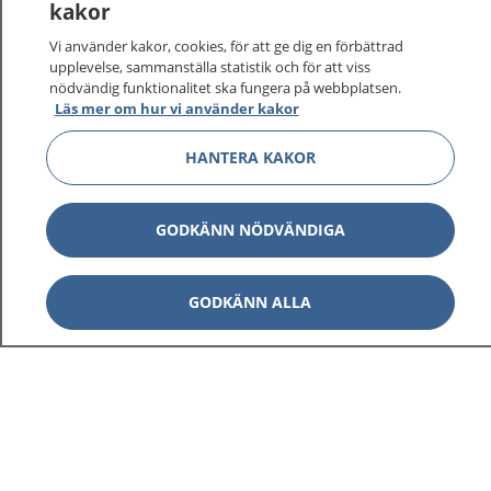
kakor
vårdärenden. Ring telefonnummer 1177 för
sjukvårdsrådgivning dygnet runt.
Vi använder kakor, cookies, för att ge dig en förbättrad
1177 ger dig råd när du vill må bättre.
upplevelse, sammanställa statistik och för att viss
nödvändig funktionalitet ska fungera på webbplatsen.
Läs mer om hur vi använder kakor
HANTERA KAKOR
Visa inn
1177 på flera språk
GODKÄNN NÖDVÄNDIGA
Visa inn
Om 1177
GODKÄNN ALLA
Visa inn
Kontakt
Behandling av personuppgifter
Hantering av kakor