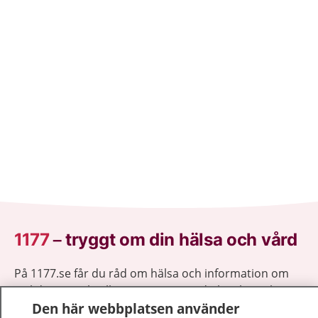
1177
–
tryggt om din hälsa och vård
På 1177.se får du råd om hälsa och information om
sjukdomar och vilka mottagningar du kan kontakta.
Den här webbplatsen använder
Logga in för att läsa din journal och göra dina