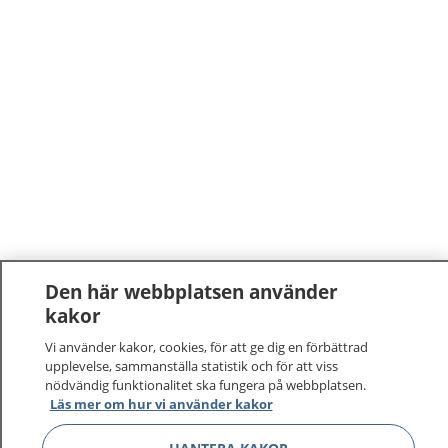
Den här webbplatsen använder
kakor
Vi använder kakor, cookies, för att ge dig en förbättrad
upplevelse, sammanställa statistik och för att viss
nödvändig funktionalitet ska fungera på webbplatsen.
1177
–
tryggt om din hälsa och vård
Läs mer om hur vi använder kakor