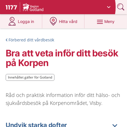
Du har valt region
Gotland
.
Till startsidan för 1177
på 1177.se
på 1177.se
Meny
Logga in
Hitta vård
Förbered ditt vårdbesök
Bra att veta inför ditt besök
på Korpen
Innehållet gäller för Gotland
Innehållet gäller för Gotland
Råd och praktisk information inför ditt hälso- och
sjukvårdsbesök på Korpenområdet, Visby.
Undvik starka dofter