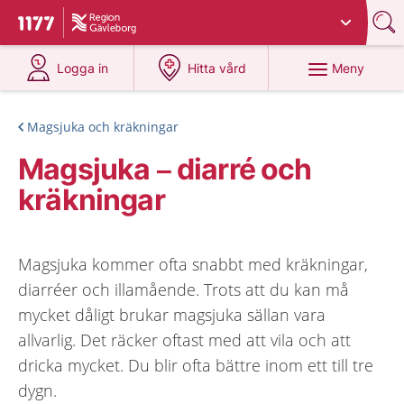
Du har valt region
Gävleborg
.
Till startsidan för 1177
på 1177.se
på 1177.se
Meny
Logga in
Hitta vård
Magsjuka och kräkningar
Magsjuka – diarré och
kräkningar
Magsjuka kommer ofta snabbt med kräkningar,
diarréer och illamående. Trots att du kan må
mycket dåligt brukar magsjuka sällan vara
allvarlig. Det räcker oftast med att vila och att
dricka mycket. Du blir ofta bättre inom ett till tre
dygn.