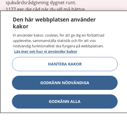
sjukvårdsrådgivning dygnet runt.
1177 ger dig råd när du vill må bättre.
Den här webbplatsen använder
kakor
Vi använder kakor, cookies, för att ge dig en förbättrad
upplevelse, sammanställa statistik och för att viss
Visa inn
nödvändig funktionalitet ska fungera på webbplatsen.
1177 på flera språk
Läs mer om hur vi använder kakor
Visa inn
Om 1177
HANTERA KAKOR
Visa inn
Kontakt
GODKÄNN NÖDVÄNDIGA
Behandling av personuppgifter
GODKÄNN ALLA
Hantering av kakor