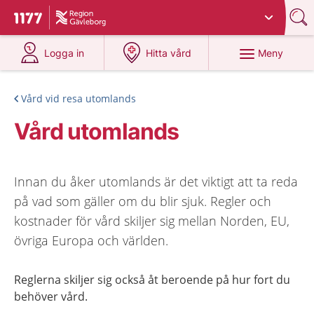
Du har valt region
Gävleborg
.
Till startsidan för 1177
på 1177.se
på 1177.se
Meny
Logga in
Hitta vård
Vård vid resa utomlands
Vård utomlands
Innan du åker utomlands är det viktigt att ta reda
på vad som gäller om du blir sjuk. Regler och
kostnader för vård skiljer sig mellan Norden, EU,
övriga Europa och världen.
Reglerna skiljer sig också åt beroende på hur fort du
behöver vård.