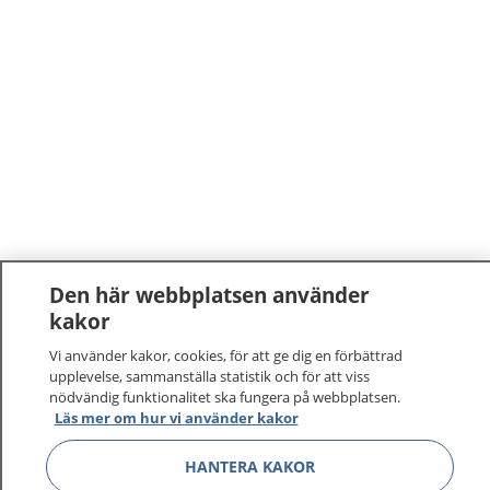
Den här webbplatsen använder
kakor
1177
–
tryggt om din hälsa och vård
Vi använder kakor, cookies, för att ge dig en förbättrad
På 1177.se får du råd om hälsa och information om
upplevelse, sammanställa statistik och för att viss
nödvändig funktionalitet ska fungera på webbplatsen.
sjukdomar och vilka mottagningar du kan kontakta.
Läs mer om hur vi använder kakor
Logga in för att läsa din journal och göra dina
vårdärenden. Ring telefonnummer 1177 för
HANTERA KAKOR
sjukvårdsrådgivning dygnet runt.