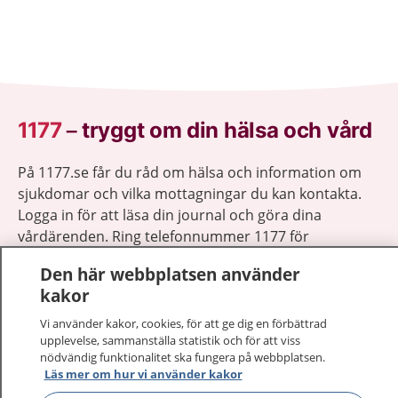
1177
–
tryggt om din hälsa och vård
På 1177.se får du råd om hälsa och information om
sjukdomar och vilka mottagningar du kan kontakta.
Logga in för att läsa din journal och göra dina
vårdärenden. Ring telefonnummer 1177 för
sjukvårdsrådgivning dygnet runt.
Den här webbplatsen använder
1177 ger dig råd när du vill må bättre.
kakor
Vi använder kakor, cookies, för att ge dig en förbättrad
upplevelse, sammanställa statistik och för att viss
nödvändig funktionalitet ska fungera på webbplatsen.
Läs mer om hur vi använder kakor
Visa inn