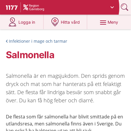
Du har valt region
Gävleborg
.
Till startsidan för 1177
på 1177.se
på 1177.se
Meny
Logga in
Hitta vård
Infektioner i mage och tarmar
Salmonella
Salmonella är en magsjukdom. Den sprids genom
dryck och mat som har hanterats på ett felaktigt
sätt. De flesta får lindriga besvär som snabbt går
över. Du kan få hög feber och diarré.
De flesta som får salmonella har blivit smittade på en
utlandsresa, men salmonella finns även i Sverige. Du
kan också ha bakterien utan att bli sjuk.