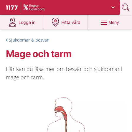
Du har valt region
Gävleborg
.
Till startsidan för 1177
på 1177.se
på 1177.se
Meny
Logga in
Hitta vård
Sjukdomar & besvär
Mage och tarm
Här kan du läsa mer om besvär och sjukdomar i
mage och tarm.