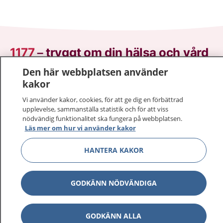
1177
–
tryggt om din hälsa och vård
Den här webbplatsen använder
På 1177.se får du råd om hälsa och information om
kakor
sjukdomar och vilka mottagningar du kan kontakta.
Logga in för att läsa din journal och göra dina
Vi använder kakor, cookies, för att ge dig en förbättrad
upplevelse, sammanställa statistik och för att viss
vårdärenden. Ring telefonnummer 1177 för
nödvändig funktionalitet ska fungera på webbplatsen.
sjukvårdsrådgivning dygnet runt.
Läs mer om hur vi använder kakor
1177 ger dig råd när du vill må bättre.
HANTERA KAKOR
GODKÄNN NÖDVÄNDIGA
Visa inn
1177 på flera språk
GODKÄNN ALLA