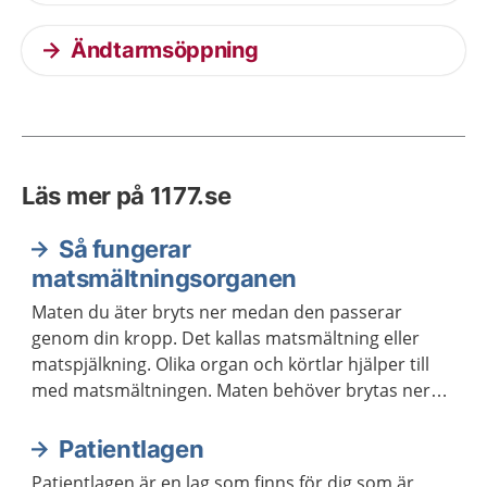
Ändtarmsöppning
Läs mer på 1177.se
Så fungerar
matsmältningsorganen
Maten du äter bryts ner medan den passerar
genom din kropp. Det kallas matsmältning eller
matspjälkning. Olika organ och körtlar hjälper till
med matsmältningen. Maten behöver brytas ner
för att kroppen ska kunna ta upp näringen som
maten innehåller.
Patientlagen
Patientlagen är en lag som finns för dig som är