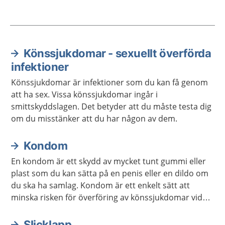
Könssjukdomar - sexuellt överförda
Aktuella artiklar
infektioner
Könssjukdomar är infektioner som du kan få genom
att ha sex. Vissa könssjukdomar ingår i
smittskyddslagen. Det betyder att du måste testa dig
om du misstänker att du har någon av dem.
Kondom
En kondom är ett skydd av mycket tunt gummi eller
plast som du kan sätta på en penis eller en dildo om
du ska ha samlag. Kondom är ett enkelt sätt att
minska risken för överföring av könssjukdomar vid
samlag. Det är även ett enkelt sätt att undvika
graviditet vid samlag som kan leda till graviditet.
Slicklapp