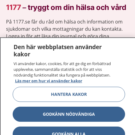
1177
–
tryggt om din hälsa och vård
På 1177.se får du råd om hälsa och information om
sjukdomar och vilka mottagningar du kan kontakta.
Logga in för att läsa din journal och göra dina
vårdärenden. Ring telefonnummer 1177 för
Den här webbplatsen använder
sjukvårdsrådgivning dygnet runt.
kakor
1177 ger dig råd när du vill må bättre.
Vi använder kakor, cookies, för att ge dig en förbättrad
upplevelse, sammanställa statistik och för att viss
nödvändig funktionalitet ska fungera på webbplatsen.
Läs mer om hur vi använder kakor
HANTERA KAKOR
Visa inn
1177 på flera språk
Visa inn
GODKÄNN NÖDVÄNDIGA
Om 1177
Visa inn
Kontakt
GODKÄNN ALLA