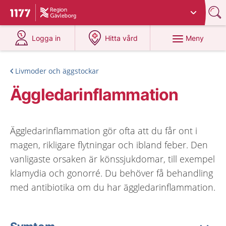
Du har valt region
Gävleborg
.
Till startsidan för 1177
på 1177.se
på 1177.se
Meny
Logga in
Hitta vård
Livmoder och äggstockar
Äggledarinflammation
Äggledarinflammation gör ofta att du får ont i
magen, rikligare flytningar och ibland feber. Den
vanligaste orsaken är könssjukdomar, till exempel
klamydia och gonorré. Du behöver få behandling
med antibiotika om du har äggledarinflammation.