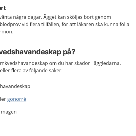
ort
vänta några dagar. Ägget kan sköljas bort genom
blodprov vid flera tillfällen, för att läkaren ska kunna följa
ormon.
kvedshavandeskap på?
utomkvedshavandeskap om du har skador i äggledarna.
ller flera av följande saker:
shavandeskap
ler
gonorré
 i magen