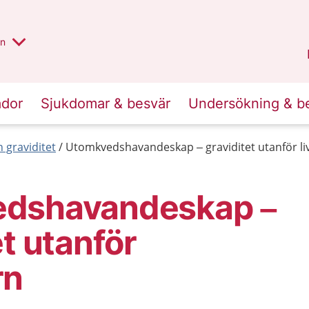
alt region
nnan
on
Gävleborg
.
ador
Sjukdomar & besvär
Undersökning & b
 graviditet
Utomkvedshavandeskap – graviditet utanför l
dshavandeskap –
et utanför
rn