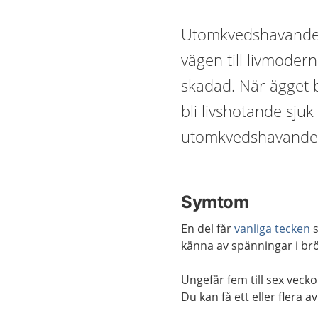
Utomkvedshavandesk
vägen till livmoder
skadad. När ägget 
bli livshotande sju
utomkvedshavande
Symtom
En del får
vanliga tecken
s
känna av spänningar i brö
Ungefär fem till sex veck
Du kan få ett eller flera 