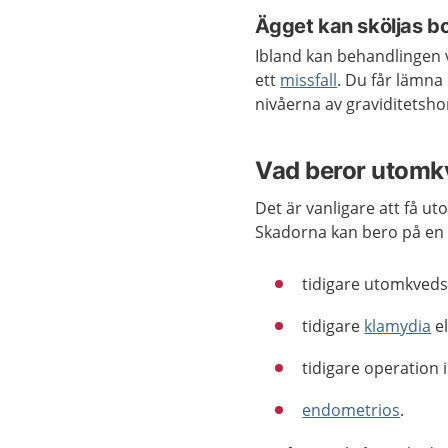
Ägget kan sköljas b
Ibland kan behandlingen 
ett
missfall
. Du får lämna 
nivåerna av graviditetsh
Vad beror utom
Det är vanligare att få 
Skadorna kan bero på en e
tidigare utomkved
tidigare
klamydia
el
tidigare operation
endometrios
.