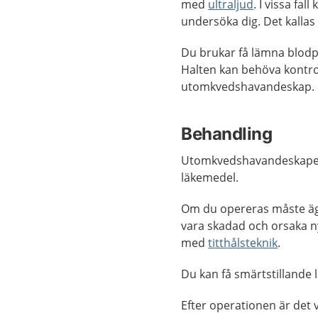
med
ultraljud
. I vissa fal
undersöka dig. Det kallas
Du brukar få lämna blodpr
Halten kan behöva kontrol
utomkvedshavandeskap.
Behandling
Utomkvedshavandeskapet 
läkemedel.
Om du opereras måste ägg
vara skadad och orsaka n
med
titthålsteknik
.
Du kan få smärtstillande
Efter operationen är det va