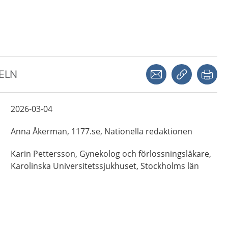
Dela via mejl
Kopiera län
Skr
KELN
2026-03-04
Anna
Åkerman,
1177.se, Nationella redaktionen
Karin
Pettersson,
Gynekolog och förlossningsläkare,
Karolinska Universitetssjukhuset,
Stockholms län