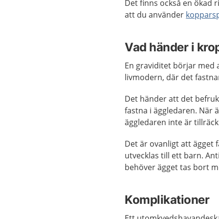
Det finns också en ökad 
att du använder
kopparsp
Vad händer i kr
En graviditet börjar med a
livmodern, där det fastna
Det händer att det befruk
fastna i äggledaren. När 
äggledaren inte är tillräckl
Det är ovanligt att ägget
utvecklas till ett barn. Ant
behöver ägget tas bort m
Komplikationer
Ett utomkvedshavandeskap