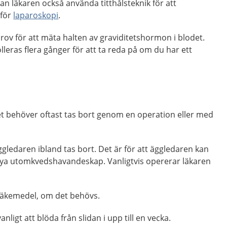
l kan läkaren också använda titthålsteknik för att
 för
laparoskopi
.
ov för att mäta halten av graviditetshormon i blodet.
leras flera gånger för att ta reda på om du har ett
behöver oftast tas bort genom en operation eller med
ledaren ibland tas bort. Det är för att äggledaren kan
ya utomkvedshavandeskap. Vanligtvis opererar läkaren
 läkemedel, om det behövs.
nligt att blöda från slidan i upp till en vecka.