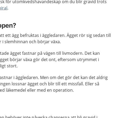
risk för utomkvedshavandeskap om du blir gravid trots
iral
.
oppen?
tt ett ägg befruktas i äggledaren. Ägget rör sig sedan till
r i slemhinnan och börjar växa.
tade ägget fastnar på vägen till livmodern. Det kan
ägget börjar växa gör det ont, eftersom utrymmet i
igt stort.
 fastnar i äggledaren. Men om det gör det kan det aldrig
ingen lossnar ägget och blir till ett missfall. Eller så
ed läkemedel eller med en operation.
 behöver inte påverka chanserna att bli gravid i