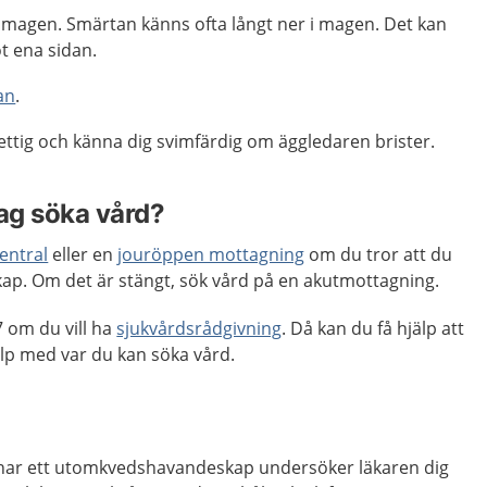
i magen. Smärtan känns ofta långt ner i magen. Det kan
t ena sidan.
an
.
svettig och känna dig svimfärdig om äggledaren brister.
jag söka vård?
entral
eller en
jouröppen mottagning
om du tror att du
p. Om det är stängt, sök vård på en akutmottagning.
 om du vill ha
sjukvårdsrådgivning
. Då kan du få hjälp att
p med var du kan söka vård.
 har ett utomkvedshavandeskap undersöker läkaren dig