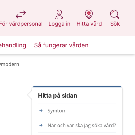
på 1177.se
på 1177.se
på 1177.se
på 1177.se
För vårdpersonal
Logga in
Hitta vård
Sök
ehandling
Så fungerar vården
ivmodern
Hitta på sidan
Symtom
När och var ska jag söka vård?