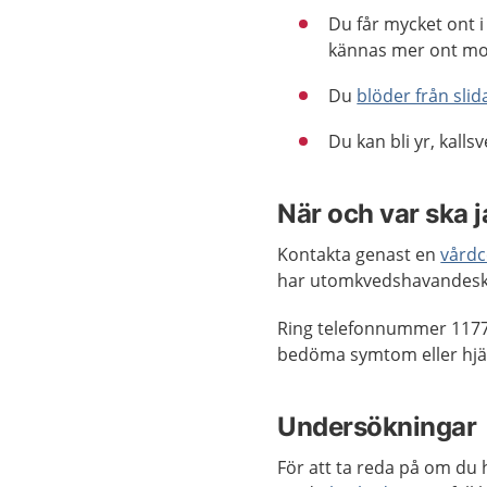
Du får mycket ont 
kännas mer ont mo
Du
blöder från slid
Du kan bli yr, kall
När och var ska 
Kontakta genast en
vårdc
har utomkvedshavandeska
Ring telefonnummer 1177
bedöma symtom eller hjäl
Undersökningar
För att ta reda på om du