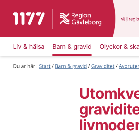
Till startsidan för 1177
Du har v
Välj
en a
regi
Liv & hälsa
Barn & gravid
Olyckor & sk
Du är här:
Start
Barn & gravid
Graviditet
Avbruten
Utomkve
gravidit
livmode