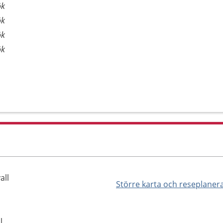
ök
ök
ök
ök
all
Större karta och reseplaner
l,