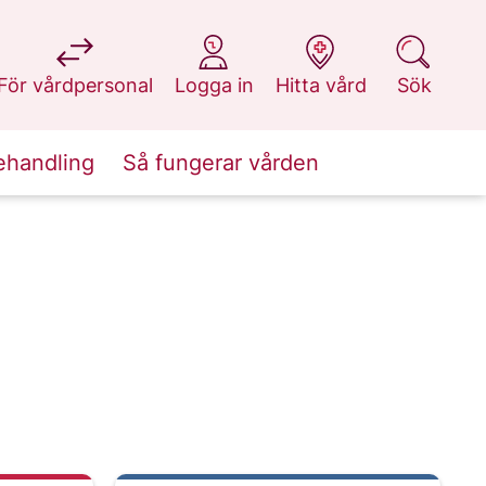
på 1177.se
på 1177.se
på 1177.se
på 1177.se
För vårdpersonal
Logga in
Hitta vård
Sök
ehandling
Så fungerar vården