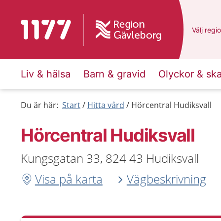
Till startsidan för 1177
Du har v
Välj
en a
regi
Liv & hälsa
Barn & gravid
Olyckor & sk
Du är här:
Start
Hitta vård
Hörcentral Hudiksvall
Hörcentral Hudiksvall
Kungsgatan 33, 824 43 Hudiksvall
Visa på karta
Vägbeskrivning