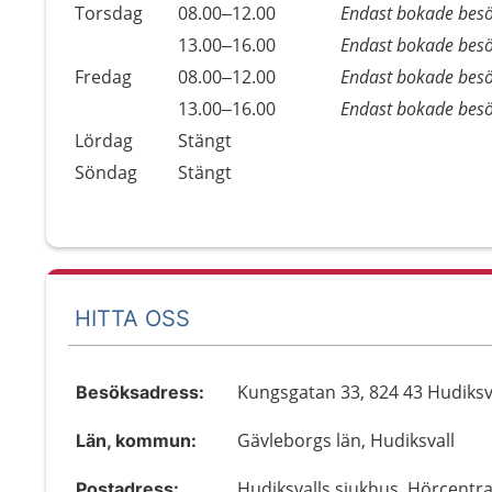
Torsdag
08.00–12.00
Endast bokade bes
Torsdag
13.00–16.00
Endast bokade bes
Fredag
08.00–12.00
Endast bokade bes
Fredag
13.00–16.00
Endast bokade bes
Lördag
Stängt
Söndag
Stängt
HITTA OSS
Kungsgatan 33, 824 43 Hudiksv
Besöksadress:
Gävleborgs län, Hudiksvall
Län, kommun:
Hudiksvalls sjukhus, Hörcentra
Postadress: