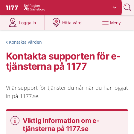
Du har valt region
Gävleborg
.
Till startsidan för 1177
på 1177.se
på 1177.se
Meny
Logga in
Hitta vård
Kontakta vården
Kontakta supporten för e-
tjänsterna på 1177
Vi är support för tjänster du når när du har loggat
in på 1177.se.
Viktig information om e-
tjänsterna på 1177.se