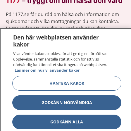
1177
–
tryggt om din hälsa och vård
På 1177.se får du råd om hälsa och information om
sjukdomar och vilka mottagningar du kan kontakta.
Logga in för att läsa din journal och göra dina
vårdärenden. Ring telefonnummer 1177 för
Den här webbplatsen använder
sjukvårdsrådgivning dygnet runt.
kakor
1177 ger dig råd när du vill må bättre.
Vi använder kakor, cookies, för att ge dig en förbättrad
upplevelse, sammanställa statistik och för att viss
nödvändig funktionalitet ska fungera på webbplatsen.
Läs mer om hur vi använder kakor
HANTERA KAKOR
Visa inn
1177 på flera språk
Visa inn
GODKÄNN NÖDVÄNDIGA
Om 1177
Visa inn
Kontakt
GODKÄNN ALLA