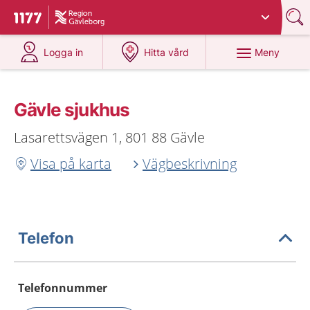
Du har valt region
Gävleborg
.
Till startsidan för 1177
på 1177.se
på 1177.se
Meny
Logga in
Hitta vård
Gävle sjukhus
Lasarettsvägen 1, 801 88 Gävle
Visa på karta
Vägbeskrivning
Telefon
Telefonnummer