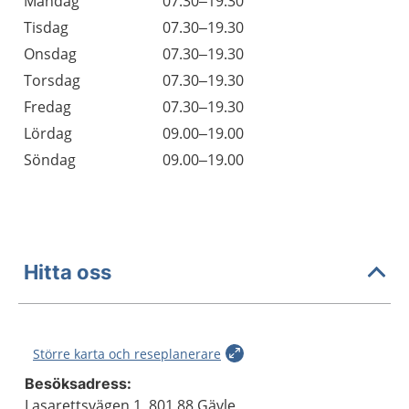
Öppettider
Kommentarer
Måndag
07.30–19.30
Dag
Tisdag
07.30–19.30
Onsdag
07.30–19.30
Torsdag
07.30–19.30
Fredag
07.30–19.30
Lördag
09.00–19.00
Söndag
09.00–19.00
Hitta oss
Större karta och reseplanerare
Besöksadress:
Lasarettsvägen 1, 801 88 Gävle