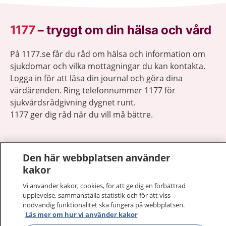
1177
–
tryggt om din hälsa och vård
På 1177.se får du råd om hälsa och information om
sjukdomar och vilka mottagningar du kan kontakta.
Logga in för att läsa din journal och göra dina
vårdärenden. Ring telefonnummer 1177 för
sjukvårdsrådgivning dygnet runt.
1177 ger dig råd när du vill må bättre.
Den här webbplatsen använder
kakor
Visa inn
1177 på flera språk
Vi använder kakor, cookies, för att ge dig en förbättrad
upplevelse, sammanställa statistik och för att viss
nödvändig funktionalitet ska fungera på webbplatsen.
Visa inn
Om 1177
Läs mer om hur vi använder kakor