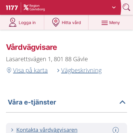
Du har valt region
Gävleborg
.
Till startsidan för 1177
på 1177.se
på 1177.se
Meny
Logga in
Hitta vård
Vårdvägvisare
Lasarettsvägen 1, 801 88 Gävle
Visa på karta
Vägbeskrivning
Våra e-tjänster
Kontakta vårdvägvisaren