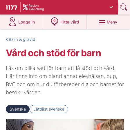
Du har valt region
Gävleborg
.
Till startsidan för 1177
på 1177.se
på 1177.se
Meny
Logga in
Hitta vård
Barn & gravid
Vård och stöd för barn
Läs om olika sätt för barn att få stöd och vård.
Här finns info om bland annat elevhälsan, bup,
BVC och om hur du förbereder dig och barnet för
besök i vården.
Svenska
Lättläst svenska