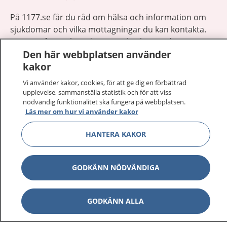
På 1177.se får du råd om hälsa och information om
sjukdomar och vilka mottagningar du kan kontakta.
Logga in för att läsa din journal och göra dina
Den här webbplatsen använder
vårdärenden. Ring telefonnummer 1177 för
kakor
sjukvårdsrådgivning dygnet runt.
1177 ger dig råd när du vill må bättre.
Vi använder kakor, cookies, för att ge dig en förbättrad
upplevelse, sammanställa statistik och för att viss
nödvändig funktionalitet ska fungera på webbplatsen.
Läs mer om hur vi använder kakor
HANTERA KAKOR
Visa inn
1177 på flera språk
GODKÄNN NÖDVÄNDIGA
Visa inn
Om 1177
Visa inn
Kontakt
GODKÄNN ALLA