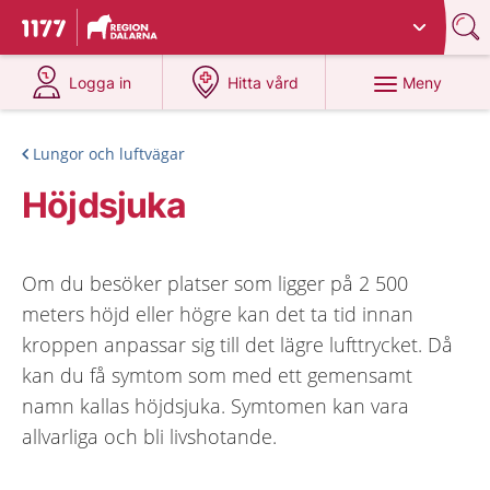
Du har valt region
Dalarna
.
Till startsidan för 1177
på 1177.se
på 1177.se
Meny
Logga in
Hitta vård
Lungor och luftvägar
Höjdsjuka
Om du besöker platser som ligger på 2 500
meters höjd eller högre kan det ta tid innan
kroppen anpassar sig till det lägre lufttrycket. Då
kan du få symtom som med ett gemensamt
namn kallas höjdsjuka. Symtomen kan vara
allvarliga och bli livshotande.