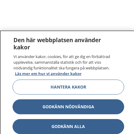
Den här webbplatsen använder
kakor
1177
–
tryggt om din hälsa och vård
Vi använder kakor, cookies, för att ge dig en förbättrad
upplevelse, sammanställa statistik och för att viss
nödvändig funktionalitet ska fungera på webbplatsen.
På 1177.se får du råd om hälsa och information om
Läs mer om hur vi använder kakor
sjukdomar och vilka mottagningar du kan kontakta.
Logga in för att läsa din journal och göra dina
HANTERA KAKOR
vårdärenden. Ring telefonnummer 1177 för
sjukvårdsrådgivning dygnet runt.
1177 ger dig råd när du vill må bättre.
GODKÄNN NÖDVÄNDIGA
GODKÄNN ALLA