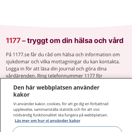
1177
–
tryggt om din hälsa och vård
På 1177.se får du råd om hälsa och information om
sjukdomar och vilka mottagningar du kan kontakta.
Logga in för att läsa din journal och göra dina
vårdärenden. Ring telefonnummer 1177 för
sjukvårdsrådgivning dygnet runt.
Den här webbplatsen använder
1177 ger dig råd när du vill må bättre.
kakor
Vi använder kakor, cookies, för att ge dig en förbättrad
upplevelse, sammanställa statistik och för att viss
nödvändig funktionalitet ska fungera på webbplatsen.
Läs mer om hur vi använder kakor
Visa inn
1177 på flera språk