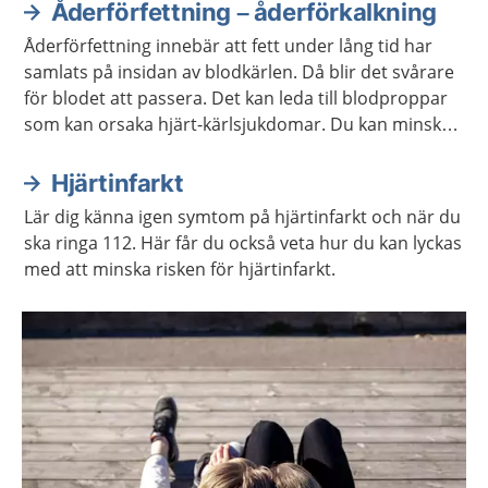
Åderförfettning – åderförkalkning
Åderförfettning innebär att fett under lång tid har
samlats på insidan av blodkärlen. Då blir det svårare
för blodet att passera. Det kan leda till blodproppar
som kan orsaka hjärt-kärlsjukdomar. Du kan minska
risken för åderförfettning genom att äta hälsosamt
och vara fysiskt aktiv.
Hjärtinfarkt
Lär dig känna igen symtom på hjärtinfarkt och när du
ska ringa 112. Här får du också veta hur du kan lyckas
med att minska risken för hjärtinfarkt.