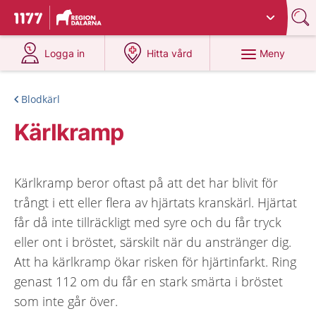
Du har valt region
Dalarna
.
Till startsidan för 1177
på 1177.se
på 1177.se
Meny
Logga in
Hitta vård
Blodkärl
Kärlkramp
Kärlkramp beror oftast på att det har blivit för
trångt i ett eller flera av hjärtats kranskärl. Hjärtat
får då inte tillräckligt med syre och du får tryck
eller ont i bröstet, särskilt när du anstränger dig.
Att ha kärlkramp ökar risken för hjärtinfarkt. Ring
genast 112 om du får en stark smärta i bröstet
som inte går över.