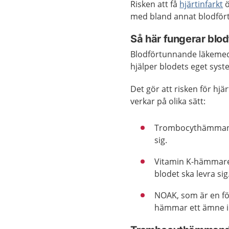
Risken att få
hjärtinfarkt
ö
med bland annat blodför
Så här fungerar blo
Blodförtunnande läkemed
hjälper blodets eget sys
Det gör att risken för hjä
verkar på olika sätt:
Trombocythämmande
sig.
Vitamin K-hämmare 
blodet ska levra sig
NOAK, som är en fö
hämmar ett ämne i b