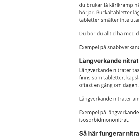
du brukar få kärlkramp nä
börjar. Buckaltabletter lä
tabletter smälter inte ut
Du bör du alltid ha med 
Exempel på snabbverkande 
Långverkande nitrat
Långverkande nitrater tas
finns som tabletter, kaps
oftast en gång om dagen. 
Långverkande nitrater an
Exempel på långverkande 
isosorbidmononitrat.
Så här fungerar nitr