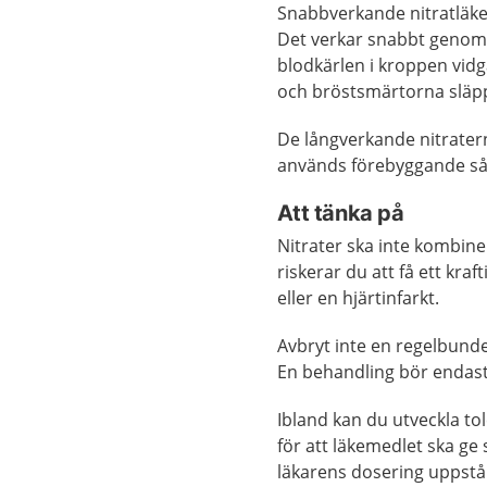
Snabbverkande nitratläk
Det verkar snabbt genom 
blodkärlen i kroppen vidg
och bröstsmärtorna släp
De långverkande nitratern
används förebyggande så 
Att tänka på
Nitrater ska inte kombi
riskerar du att få ett kraf
eller en hjärtinfarkt.
Avbryt inte en regelbund
En behandling bör endast
Ibland kan du utveckla to
för att läkemedlet ska ge
läkarens dosering uppstå