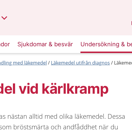
t region
an
Dalarna
.
ador
Sjukdomar & besvär
Undersökning & b
dling med läkemedel
Läkemedel utifrån diagnos
Läkemed
el vid kärlkramp
s nästan alltid med olika läkemedel. Dessa
 som bröstsmärta och andfåddhet när du