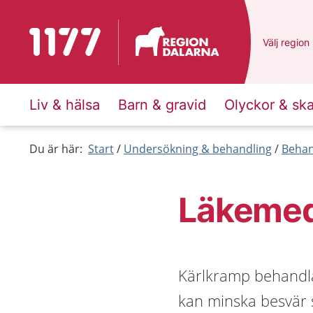
Till startsidan för 1177
Du har val
Välj
en ann
region
Liv & hälsa
Barn & gravid
Olyckor & sk
Du är här:
Start
Undersökning & behandling
Behan
Läkemed
Kärlkramp behandla
kan minska besvär