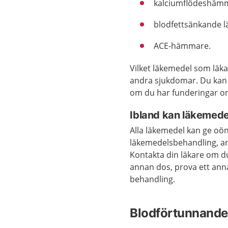
kalciumflödeshäm
blodfettsänkande 
ACE-hämmare.
Vilket läkemedel som läka
andra sjukdomar. Du kan 
om du har funderingar o
Ibland kan läkemede
Alla läkemedel kan ge oön
läkemedelsbehandling, and
Kontakta din läkare om d
annan dos, prova ett anna
behandling.
Blodförtunnande