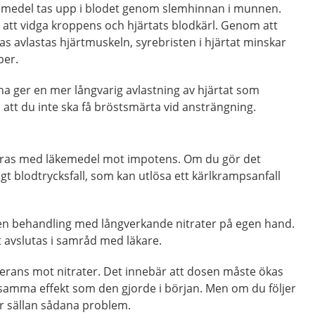
emedel tas upp i blodet genom slemhinnan i munnen.
att vidga kroppens och hjärtats blodkärl. Genom att
as avlastas hjärtmuskeln, syrebristen i hjärtat minskar
per.
a ger en mer långvarig avlastning av hjärtat som
att du inte ska få bröstsmärta vid ansträngning.
neras med läkemedel mot impotens. Om du gör det
tigt blodtrycksfall, som kan utlösa ett kärlkrampsanfall
en behandling med långverkande nitrater på egen hand.
 avslutas i samråd med läkare.
lerans mot nitrater. Det innebär att dosen måste ökas
 samma effekt som den gjorde i början. Men om du följer
r sällan sådana problem.