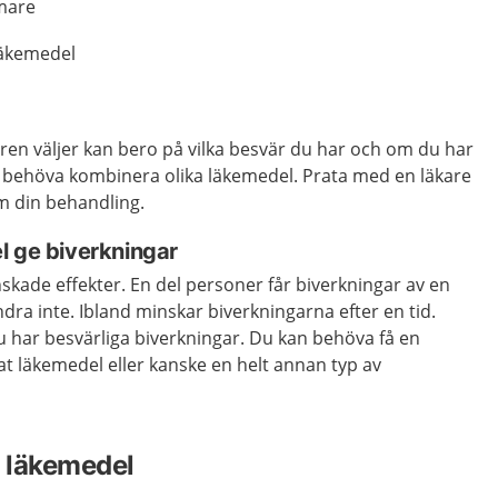
mare
läkemedel
ren väljer kan bero på vilka besvär du har och om du har
behöva kombinera olika läkemedel. Prata med en läkare
m din behandling.
l ge biverkningar
skade effekter. En del personer får biverkningar av en
ra inte. Ibland minskar biverkningarna efter en tid.
u har besvärliga biverkningar. Du kan behöva få en
t läkemedel eller kanske en helt annan typ av
 läkemedel