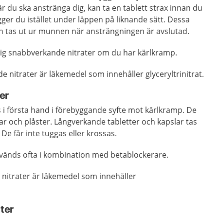
r du ska anstränga dig, kan ta en tablett strax innan du
gger du istället under läppen på liknande sätt. Dessa
an tas ut ur munnen när ansträngningen är avslutad.
dig snabbverkande nitrater om du har kärlkramp.
nitrater är läkemedel som innehåller glyceryltrinitrat.
er
 i första hand i förebyggande syfte mot kärlkramp. De
lar och plåster. Långverkande tabletter och kapslar tas
De får inte tuggas eller krossas.
vänds ofta i kombination med betablockerare.
nitrater är läkemedel som innehåller
ater