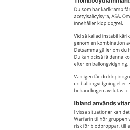
Trombocythämmande 
Du som har kärlkramp får
acetylsalicylsyra, ASA. O
innehåller klopidogrel.
Vid så kallad instabil kär
genom en kombination av a
Detsamma gäller om du ha
Du kan också få denna k
efter en ballongvidgning.
Vanligen får du klopidogre
en ballongvidgning eller e
behandlingen avslutas och
Ibland används vit
I vissa situationer kan 
Warfarin tillhör gruppen
risk för blodproppar, ti