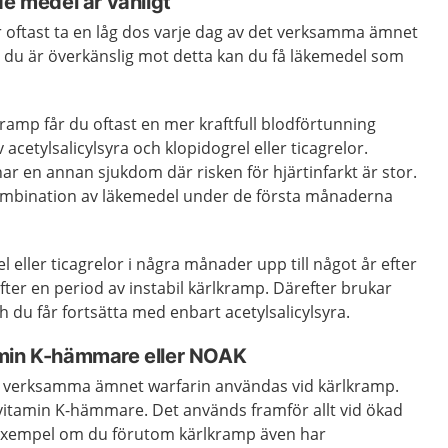
medel är vanligt
 oftast ta en låg dos varje dag av det verksamma ämnet
m du är överkänslig mot detta kan du få läkemedel som
lkramp får du oftast en mer kraftfull blodförtunning
cetylsalicylsyra och klopidogrel eller ticagrelor.
r en annan sjukdom där risken för hjärtinfarkt är stor.
ombination av läkemedel under de första månaderna
l eller ticagrelor i några månader upp till något år efter
fter en period av instabil kärlkramp. Därefter brukar
 du får fortsätta med enbart acetylsalicylsyra.
amin K-hämmare eller NOAK
det verksamma ämnet warfarin användas vid kärlkramp.
 vitamin K-hämmare. Det används framför allt vid ökad
ll exempel om du förutom kärlkramp även har