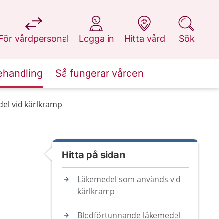
på 1177.se
på 1177.se
på 1177.se
på 1177.se
För vårdpersonal
Logga in
Hitta vård
Sök
ehandling
Så fungerar vården
el vid kärlkramp
Hitta på sidan
Läkemedel som används vid
kärlkramp
Blodförtunnande läkemedel