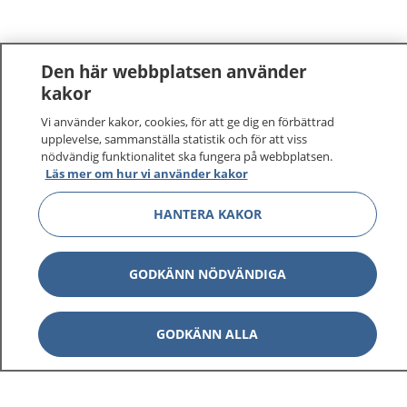
Den här webbplatsen använder
kakor
Vi använder kakor, cookies, för att ge dig en förbättrad
1177
–
tryggt om din hälsa och vård
upplevelse, sammanställa statistik och för att viss
nödvändig funktionalitet ska fungera på webbplatsen.
På 1177.se får du råd om hälsa och information om
Läs mer om hur vi använder kakor
sjukdomar och vilka mottagningar du kan kontakta.
HANTERA KAKOR
Logga in för att läsa din journal och göra dina
vårdärenden. Ring telefonnummer 1177 för
sjukvårdsrådgivning dygnet runt.
GODKÄNN NÖDVÄNDIGA
1177 ger dig råd när du vill må bättre.
GODKÄNN ALLA
Visa inn
1177 på flera språk