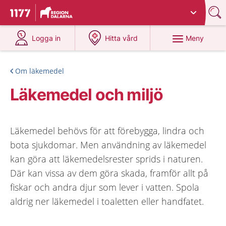
Du har valt region
Dalarna
.
Till startsidan för 1177
på 1177.se
på 1177.se
Meny
Logga in
Hitta vård
Om läkemedel
Läkemedel och miljö
Läkemedel behövs för att förebygga, lindra och
bota sjukdomar. Men användning av läkemedel
kan göra att läkemedelsrester sprids i naturen.
Där kan vissa av dem göra skada, framför allt på
fiskar och andra djur som lever i vatten. Spola
aldrig ner läkemedel i toaletten eller handfatet.