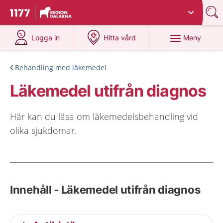
Du har valt region
Dalarna
.
Till startsidan för 1177
på 1177.se
på 1177.se
Meny
Logga in
Hitta vård
Behandling med läkemedel
Läkemedel utifrån diagnos
Här kan du läsa om läkemedelsbehandling vid
olika sjukdomar.
Innehåll - Läkemedel utifrån diagnos