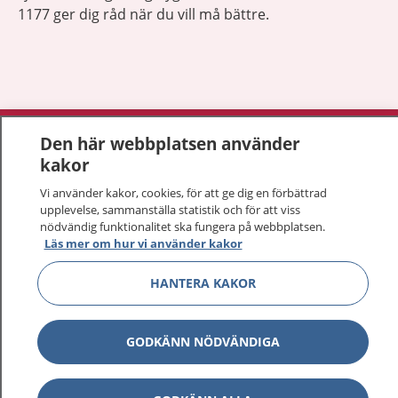
1177 ger dig råd när du vill må bättre.
Visa inn
1177 på flera språk
Den här webbplatsen använder
kakor
Visa inn
Om 1177
Vi använder kakor, cookies, för att ge dig en förbättrad
upplevelse, sammanställa statistik och för att viss
Visa inn
nödvändig funktionalitet ska fungera på webbplatsen.
Kontakt
Läs mer om hur vi använder kakor
HANTERA KAKOR
Behandling av personuppgifter
GODKÄNN NÖDVÄNDIGA
Hantering av kakor
Inställningar för kakor