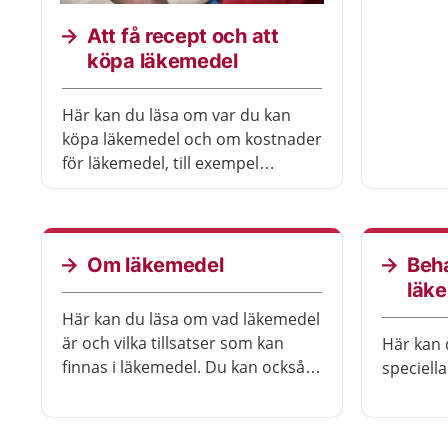
Att få recept och att
köpa läkemedel
Här kan du läsa om var du kan
köpa läkemedel och om kostnader
för läkemedel, till exempel
högkostnadsskyddet. Du kan
också läsa om vad du ska tänka på
när du får ett recept och ska
hämta ut det på apoteket.
Om läkemedel
Beh
läk
Här kan du läsa om vad läkemedel
är och vilka tillsatser som kan
Här kan 
finnas i läkemedel. Du kan också
speciell
läsa om hur de kan påverka
miljön.