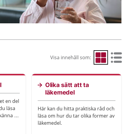
Visa innehåll som:
Visa som rutnät
Visa som 
l
Olika sätt att ta
läkemedel
et en del
du läsa
Här kan du hitta praktiska råd och
känna till
läsa om hur du tar olika former av
läkemedel.