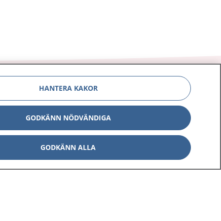
HANTERA KAKOR
GODKÄNN NÖDVÄNDIGA
Om 1177
Kontakt
E-tjänster
Press
GODKÄNN ALLA
Aktuellt
Digital tillgänglighet