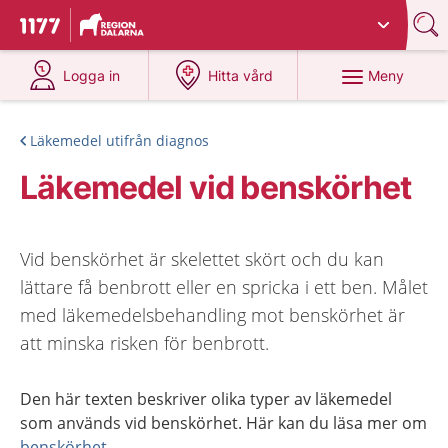
Du har valt region
Dalarna
.
Till startsidan för 1177
på 1177.se
på 1177.se
Meny
Logga in
Hitta vård
Läkemedel utifrån diagnos
Läkemedel vid benskörhet
Vid benskörhet är skelettet skört och du kan
lättare få benbrott eller en spricka i ett ben. Målet
med läkemedelsbehandling mot benskörhet är
att minska risken för benbrott.
Den här texten beskriver olika typer av läkemedel
som används vid benskörhet. Här kan du läsa mer om
benskörhet.