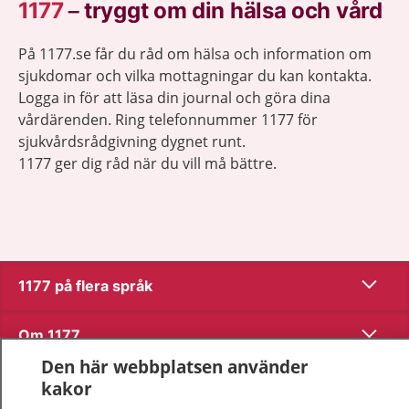
1177
–
tryggt om din hälsa och vård
På 1177.se får du råd om hälsa och information om
sjukdomar och vilka mottagningar du kan kontakta.
Logga in för att läsa din journal och göra dina
vårdärenden. Ring telefonnummer 1177 för
sjukvårdsrådgivning dygnet runt.
1177 ger dig råd när du vill må bättre.
Visa inn
1177 på flera språk
Visa inn
Om 1177
Den här webbplatsen använder
Visa inn
Kontakt
kakor