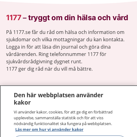
1177
–
tryggt om din hälsa och vård
På 1177.se får du råd om hälsa och information om
sjukdomar och vilka mottagningar du kan kontakta.
Logga in för att läsa din journal och göra dina
vårdärenden. Ring telefonnummer 1177 för
sjukvårdsrådgivning dygnet runt.
1177 ger dig råd när du vill må bättre.
Den här webbplatsen använder
kakor
Visa inn
1177 på flera språk
Vi använder kakor, cookies, för att ge dig en förbättrad
upplevelse, sammanställa statistik och för att viss
nödvändig funktionalitet ska fungera på webbplatsen.
Visa inn
Om 1177
Läs mer om hur vi använder kakor