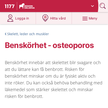
Du har valt region
Dalarna
.
Till startsidan för 1177
på 1177.se
på 1177.se
Meny
Logga in
Hitta vård
Skelett, leder och muskler
Benskörhet - osteoporos
Benskörhet innebär att skelettet blir svagare och
att du lättare kan få benbrott. Risken för
benskörhet minskar om du är fysiskt aktiv och
inte röker. Du kan också behöva behandling med
läkemedel som stärker skelettet och minskar
risken för benbrott.