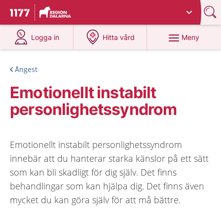
Du har valt region
Dalarna
.
Till startsidan för 1177
på 1177.se
på 1177.se
Meny
Logga in
Hitta vård
Ångest
Emotionellt instabilt
personlighetssyndrom
Emotionellt instabilt personlighetssyndrom
innebär att du hanterar starka känslor på ett sätt
som kan bli skadligt för dig själv. Det finns
behandlingar som kan hjälpa dig. Det finns även
mycket du kan göra själv för att må bättre.