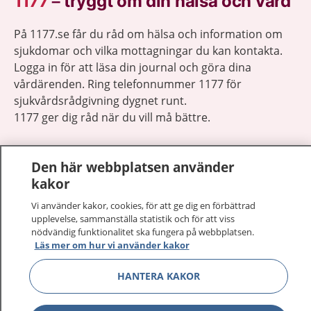
1177
–
tryggt om din hälsa och vård
På 1177.se får du råd om hälsa och information om
sjukdomar och vilka mottagningar du kan kontakta.
Logga in för att läsa din journal och göra dina
vårdärenden. Ring telefonnummer 1177 för
sjukvårdsrådgivning dygnet runt.
1177 ger dig råd när du vill må bättre.
Den här webbplatsen använder
kakor
Visa inn
Vi använder kakor, cookies, för att ge dig en förbättrad
1177 på flera språk
upplevelse, sammanställa statistik och för att viss
nödvändig funktionalitet ska fungera på webbplatsen.
Visa inn
Läs mer om hur vi använder kakor
Om 1177
HANTERA KAKOR
Visa inn
Kontakt