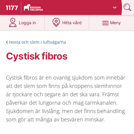
Du har valt region
Dalarna
.
Till startsidan för 1177
på 1177.se
på 1177.se
Meny
Logga in
Hitta vård
Hosta och slem i luftvägarna
Cystisk fibros
Cystisk fibros är en ovanlig sjukdom som innebär
att det slem som finns på kroppens slemhinnor
är tjockare och segare än det ska vara. Främst
påverkar det lungorna och mag-tarmkanalen.
Sjukdomen är livslång, men det finns behandling
som gör att många av besvären minskar.