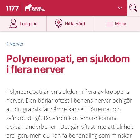
Du har valt region
Dalarna
.
Till startsidan för 1177
på 1177.se
på 1177.se
Meny
Logga in
Hitta vård
Nerver
Polyneuropati, en sjukdom
i flera nerver
Polyneuropati är en sjukdom i flera av kroppens
nerver. Den börjar oftast i benens nerver och gör
att du gradvis får sämre känsel i fötterna och
svårare att gå. Besvären kan senare komma
också i underbenen. Det går oftast inte att bli helt
bra igen, men du kan få behandling som minskar