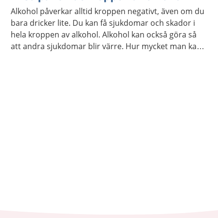
Alkohol påverkar alltid kroppen negativt, även om du
bara dricker lite. Du kan få sjukdomar och skador i
hela kroppen av alkohol. Alkohol kan också göra så
att andra sjukdomar blir värre. Hur mycket man kan
dricka innan kroppen ska skadas är olika. Det finns
bra hjälp att få om du vill ha hjälp att dricka mindre.