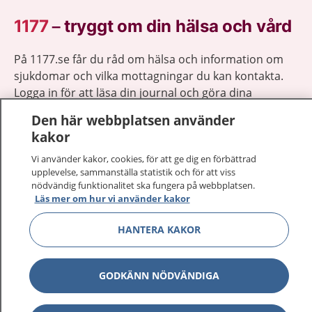
1177
–
tryggt om din hälsa och vård
På 1177.se får du råd om hälsa och information om
sjukdomar och vilka mottagningar du kan kontakta.
Logga in för att läsa din journal och göra dina
vårdärenden. Ring telefonnummer 1177 för
Den här webbplatsen använder
sjukvårdsrådgivning dygnet runt.
kakor
1177 ger dig råd när du vill må bättre.
Vi använder kakor, cookies, för att ge dig en förbättrad
upplevelse, sammanställa statistik och för att viss
nödvändig funktionalitet ska fungera på webbplatsen.
Läs mer om hur vi använder kakor
HANTERA KAKOR
Visa inn
1177 på flera språk
Visa inn
Om 1177
GODKÄNN NÖDVÄNDIGA
Visa inn
Kontakt