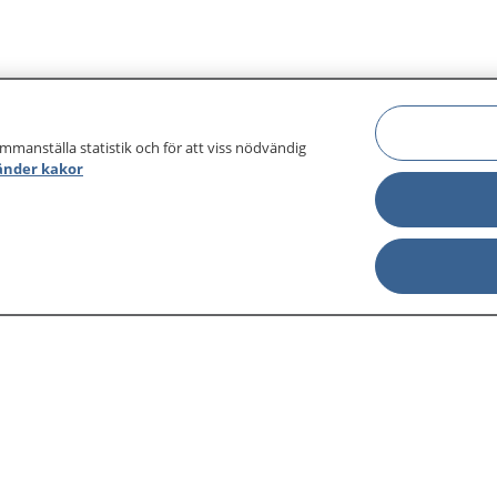
ammanställa statistik och för att viss nödvändig
änder kakor
sjukdomar och
Other languages
sa din journal
Lättläst svenska
 för