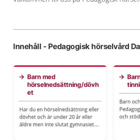
Innehåll - Pedagogisk hörselvård Da
Barn med
Bar
hörselnedsättning/dövh
tinn
et
Barn oc
Pedagogi
Har du en hörselnedsättning eller
och stöd
dövhet och är under 20 år eller
så obeha
äldre men inte slutat gymnasiet
påverkas
ännu så är du välkommen till oss
på barn och ungdomsteamet,