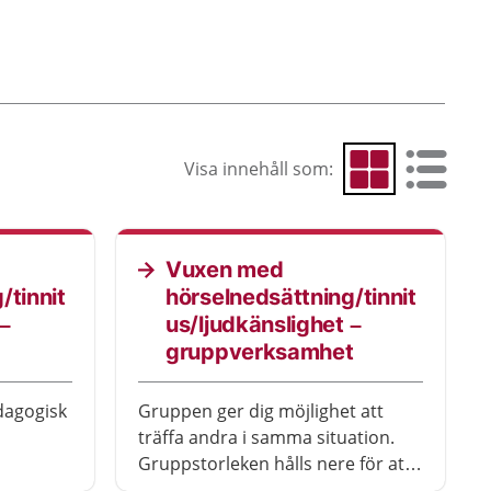
Visa innehåll som:
Visa som rutnät
Visa som 
Vuxen med
/tinnit
hörselnedsättning/tinnit
–
us/ljudkänslighet –
gruppverksamhet
dagogisk
Gruppen ger dig möjlighet att
träffa andra i samma situation.
Gruppstorleken hålls nere för att
alla ska ha möjlighet att kunna