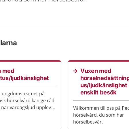
larna
n med
Vuxen med
itus/ljudkänslighet
hörselnedsättning
us/ljudkänslighet 
enskilt besök
h ungdomsteamet på
sk hörselvård kan ge råd
 när vardagsljud upplevs
Välkommen till oss på Pe
gliga att vardagen
hörselvård, du som har
.
hörselbesvär.