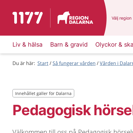
Till startsidan för 1177
Du har val
Välj
en ann
region
Liv & hälsa
Barn & gravid
Olyckor & sk
Du är här:
Start
Så fungerar vården
Vården i Dalar
Innehållet gäller för Dalarna
Innehållet gäller för Dalarna
Pedagogisk hörse
Välkommen till oss på Pedagogisk hörsel