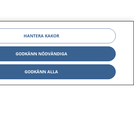
HANTERA KAKOR
GODKÄNN NÖDVÄNDIGA
GODKÄNN ALLA
Om 1177
Kontakt
E-tjänster
Press
Aktuellt
Digital tillgänglighet