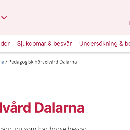
t region
an
Dalarna
.
ador
Sjukdomar & besvär
Undersökning & b
na
Pedagogisk hörselvård Dalarna
lvård Dalarna
vård, du som har hörselbesvär.