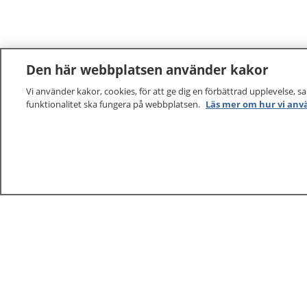
Den här webbplatsen använder kakor
Vi använder kakor, cookies, för att ge dig en förbättrad upplevelse, s
funktionalitet ska fungera på webbplatsen.
Läs mer om hur vi anv
1177
–
tryggt om din hälsa och vård
På 1177.se får du råd om hälsa och information om 
vilka mottagningar du kan kontakta. Logga in för att lä
och göra dina vårdärenden. Ring telefonnummer 1177
sjukvårdsrådgivning dygnet runt.
1177 ger dig råd när du vill må bättre.