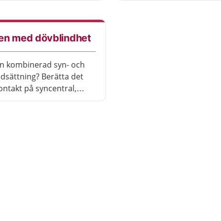
en med dövblindhet
n kombinerad syn- och
dsättning? Berätta det
kontakt på syncentral,
al eller Pedagogisk
rd.