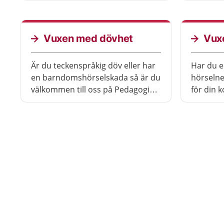
Pedagogisk hörselvård. Det gäller
även dig som är förälder till ett
barn med hörselnedsättning eller
Vuxen med dövhet
Vux
dövhet.
Är du teckenspråkig döv eller har
Har du e
en barndomshörselskada så är du
hörselne
välkommen till oss på Pedagogisk
för din 
hörselvård. Vi arbetar i team
hörcentr
bestående av audionom,
hörselvå
hörselpedagog och kurator och vi
erbjuder råd, stöd och samtal
kring frågor som är
hörselrelaterade.