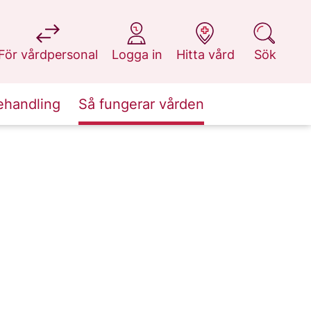
på 1177.se
på 1177.se
på 1177.se
på 1177.se
För vårdpersonal
Logga in
Hitta vård
Sök
ehandling
Så fungerar vården