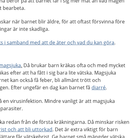
na beror på att barnet får i sig mer mat än vad magen
t bearbeta.
ar när barnet blir äldre, för att oftast försvinna före
ingar är inte skadliga.
s i samband med att de äter och vad du kan göra
.
magsjuka
.
Då brukar barn kräkas ofta och med mycket
äkas efter att ha fått i sig bara lite vätska. Magsjuka
net kan också få feber, bli allmänt trött och
gen. Efter ungefär en dag kan barnet få
diarré
.
 en virusinfektion. Mindre vanligt är att magsjuka
 parasiter.
tska redan från de första kräkningarna. Då minskar risken
ist och att bli uttorkad
. Det är extra viktigt för barn
lättare får vätskebrist. Ge barnet små mängder vätska