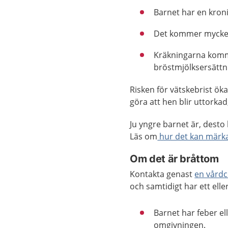
Barnet har en kron
Det kommer mycket
Kräkningarna komm
bröstmjölksersättnin
Risken för vätskebrist ök
göra att hen blir uttorkad, 
Ju yngre barnet är, desto 
Läs om
hur det kan märka
Om det är bråttom
Kontakta genast
en vårdc
och samtidigt har ett elle
Barnet har feber ell
omgivningen.