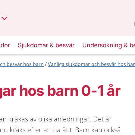
t region
an
Dalarna
.
ador
Sjukdomar & besvär
Undersökning & b
ch besvär hos barn
Vanliga sjukdomar och besvär hos bar
ar hos barn 0-1 år
an kräkas av olika anledningar. Det är
barn kräks efter att ha ätit. Barn kan också