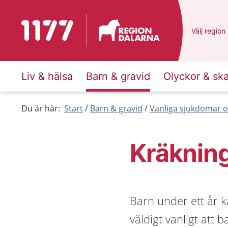
Till startsidan för 1177
Du har val
Välj
en ann
region
Liv & hälsa
Barn & gravid
Olyckor & sk
Du är här:
Start
Barn & gravid
Vanliga sjukdomar o
Kräkning
Barn under ett år k
väldigt vanligt att 