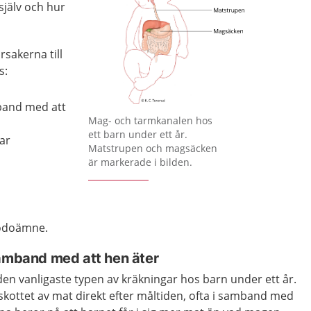
själv och hur
rsakerna till
s:
band med att
Förstora bilden
Mag- och tarmkanalen hos
e
ett barn under ett år.
ar
Matstrupen och magsäcken
är markerade i bilden.
födoämne.
samband med att hen äter
en vanligaste typen av kräkningar hos barn under ett år.
kottet av mat direkt efter måltiden, ofta i samband med