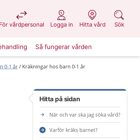
på 1177.se
på 1177.se
på 1177.se
på 1177.se
För vårdpersonal
Logga in
Hitta vård
Sök
ehandling
Så fungerar vården
n 0-1 år
Kräkningar hos barn 0-1 år
Hitta på sidan
När och var ska jag söka vård?
Varför kräks barnet?