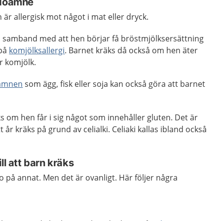
ödoämne
är allergisk mot något i mat eller dryck.
i samband med att hen börjar få bröstmjölksersättning
 på
komjölksallergi
. Barnet kräks då också om hen äter
r komjölk.
oämnen
som ägg, fisk eller soja kan också göra att barnet
s om hen får i sig något som innehåller gluten. Det är
 år kräks på grund av celialki. Celiaki kallas ibland också
ll att barn kräks
 på annat. Men det är ovanligt. Här följer några