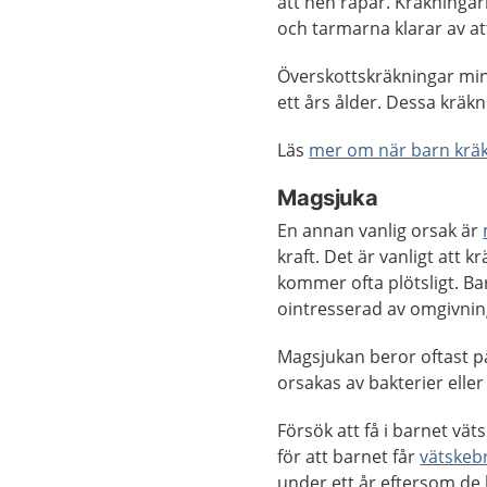
att hen rapar. Kräkningar
och tarmarna klarar av at
Överskottskräkningar minsk
ett års ålder. Dessa kräkn
Läs
mer om när barn kräk
Magsjuka
En annan vanlig orsak är
kraft. Det är vanligt att kr
kommer ofta plötsligt. Bar
ointresserad av omgivnin
Magsjukan beror oftast på
orsakas av bakterier eller
Försök att få i barnet vä
för att barnet får
vätskebr
under ett år eftersom de 