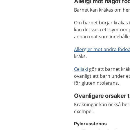
Allergi mot något f
Barnet kan kräkas om hen 
Om barnet börjar kräkas 
kan det vara ett symtom
annan mat som innehålle
Allergier mot andra föd
kräks.
Celiaki
gör att barnet kräk
ovanligt att barn under ett
för glutenintolerans.
Ovanligare orsaker ti
Kräkningar kan också bero
exempel.
Pylorusstenos