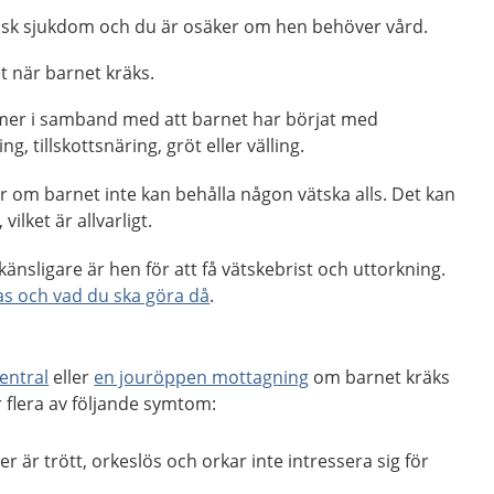
isk sjukdom och du är osäker om hen behöver vård.
 när barnet kräks.
er i samband med att barnet har börjat med
g, tillskottsnäring, gröt eller välling.
ar om barnet inte kan behålla någon vätska alls. Det kan
vilket är allvarligt.
känsligare är hen för att få vätskebrist och uttorkning.
s och vad du ska göra då
.
entral
eller
en jouröppen mottagning
om barnet kräks
r flera av följande symtom:
er är trött, orkeslös och orkar inte intressera sig för