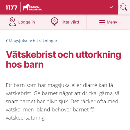
Du har valt region
Dalarna
.
Till startsidan för 1177
på 1177.se
på 1177.se
Meny
Logga in
Hitta vård
Magsjuka och kräkningar
Vätskebrist och uttorkning
hos barn
Ett barn som har magsjuka eller diarré kan få
vätskebrist. Ge barnet något att dricka, gärna så
snart barnet har blivit sjuk. Det räcker ofta med
vätska, men ibland behöver barnet få
vätskeersättning.