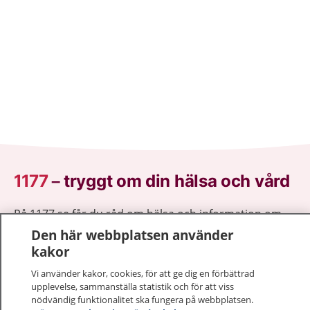
1177
–
tryggt om din hälsa och vård
På 1177.se får du råd om hälsa och information om
sjukdomar och vilka mottagningar du kan kontakta.
Den här webbplatsen använder
Logga in för att läsa din journal och göra dina
kakor
vårdärenden. Ring telefonnummer 1177 för
Vi använder kakor, cookies, för att ge dig en förbättrad
sjukvårdsrådgivning dygnet runt.
upplevelse, sammanställa statistik och för att viss
1177 ger dig råd när du vill må bättre.
nödvändig funktionalitet ska fungera på webbplatsen.