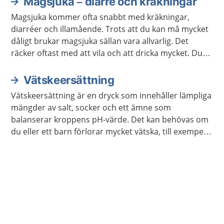
Magsjuka – diarré och kräkningar
Magsjuka kommer ofta snabbt med kräkningar,
diarréer och illamående. Trots att du kan må mycket
dåligt brukar magsjuka sällan vara allvarlig. Det
räcker oftast med att vila och att dricka mycket. Du
blir ofta bättre inom ett till tre dygn.
Vätskeersättning
Vätskeersättning är en dryck som innehåller lämpliga
mängder av salt, socker och ett ämne som
balanserar kroppens pH-värde. Det kan behövas om
du eller ett barn förlorar mycket vätska, till exempel
vid magsjuka eller om det är mycket varmt ute.