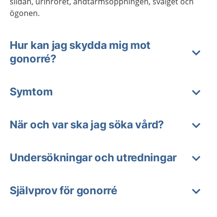
slidan, urinröret, ändtarmsöppningen, svalget och
ögonen.
Hur kan jag skydda mig mot
gonorré?
Symtom
När och var ska jag söka vård?
Undersökningar och utredningar
Självprov för gonorré