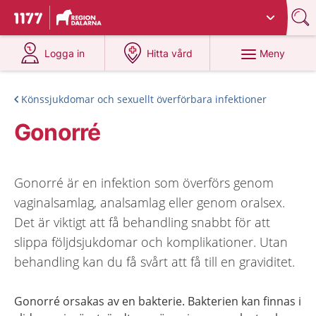
Du har valt region
Dalarna
.
Till startsidan för 1177
på 1177.se
på 1177.se
Meny
Logga in
Hitta vård
Könssjukdomar och sexuellt överförbara infektioner
Gonorré
Gonorré är en infektion som överförs genom
vaginalsamlag, analsamlag eller genom oralsex.
Det är viktigt att få behandling snabbt för att
slippa följdsjukdomar och komplikationer. Utan
behandling kan du få svårt att få till en graviditet.
Gonorré orsakas av en bakterie. Bakterien kan finnas i