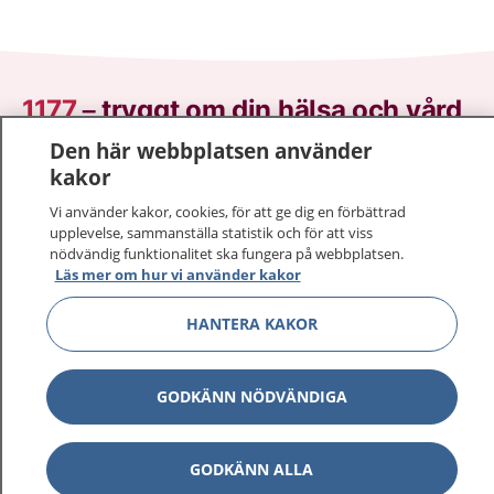
1177
–
tryggt om din hälsa och vård
Den här webbplatsen använder
På 1177.se får du råd om hälsa och information om
kakor
sjukdomar och vilka mottagningar du kan kontakta.
Vi använder kakor, cookies, för att ge dig en förbättrad
Logga in för att läsa din journal och göra dina
upplevelse, sammanställa statistik och för att viss
vårdärenden. Ring telefonnummer 1177 för
nödvändig funktionalitet ska fungera på webbplatsen.
sjukvårdsrådgivning dygnet runt.
Läs mer om hur vi använder kakor
1177 ger dig råd när du vill må bättre.
HANTERA KAKOR
GODKÄNN NÖDVÄNDIGA
Visa inn
1177 på flera språk
GODKÄNN ALLA
Visa inn