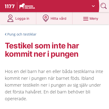
Du har valt region
Dalarna
.
Till startsidan för 1177
på 1177.se
på 1177.se
Meny
Logga in
Hitta vård
Pung och testiklar
Testikel som inte har
kommit ner i pungen
Hos en del barn har en eller båda testiklarna inte
kommit ner i pungen när barnet föds. Ibland
kommer testikeln ner i pungen av sig själv under
det första halvåret. En del barn behöver bli
opererade.