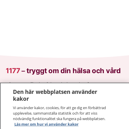
1177
–
tryggt om din hälsa och vård
På 1177.se får du råd om hälsa och information om
Den här webbplatsen använder
sjukdomar och vilka mottagningar du kan kontakta.
kakor
Logga in för att läsa din journal och göra dina
vårdärenden. Ring telefonnummer 1177 för
Vi använder kakor, cookies, för att ge dig en förbättrad
sjukvårdsrådgivning dygnet runt.
upplevelse, sammanställa statistik och för att viss
1177 ger dig råd när du vill må bättre.
nödvändig funktionalitet ska fungera på webbplatsen.
Läs mer om hur vi använder kakor